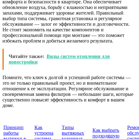
комфорта и безопасности в квартире. Она обеспечивает
обновление воздуха, борьбу с влажностью и неприятными
запахами, поддерживает здоровье жителей. Правильный
выбор типа системы, грамотная установка и регулярное
обслуживание — залог ее эффективности и долговечности.
Не стоит экономить на качестве компонентов и
профессиональной помощи при монтаже — это поможет
избежать проблем и добиться желаемого результата.
Читайте также:
Виды систем отопления для
новостройки
Помните, что ключ к долгой и успешной работе системы —
это не только правильный проект, но и внимательное
отношение к ее эксплуатации. Регулярное обслуживание и
своевременная замена фильтров — небольшие шаги, которые
существенно повысят эффективность и комфорт в вашем
доме.
Принцип
Как
Типы
Ремо
Как выбрать
работы
устроена
вытяжных
обсл
подходящую
вытяжки в
система
кухонных
сист