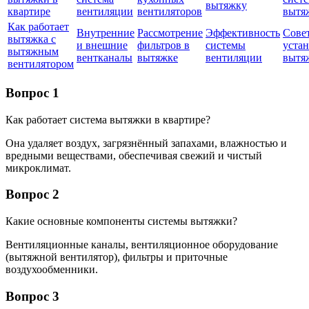
вытяжку
квартире
вентиляции
вентиляторов
вытя
Как работает
Внутренние
Рассмотрение
Эффективность
Сове
вытяжка с
и внешние
фильтров в
системы
уста
вытяжным
вентканалы
вытяжке
вентиляции
вытя
вентилятором
Вопрос 1
Как работает система вытяжки в квартире?
Она удаляет воздух, загрязнённый запахами, влажностью и
вредными веществами, обеспечивая свежий и чистый
микроклимат.
Вопрос 2
Какие основные компоненты системы вытяжки?
Вентиляционные каналы, вентиляционное оборудование
(вытяжной вентилятор), фильтры и приточные
воздухообменники.
Вопрос 3