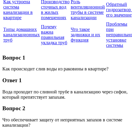
Как устроена
Производство
Роль
Обратный
система
сточных вод
вентиляционной
гидрозатвор
канализации в
в жилых
трубы в системе
его значение
квартире
помещениях
канализации
Проблемы
Почему
Типы домашних
Что такое
при
важна
канализационных
задвижки и их
неправильн
правильная
труб
функция
установке
укладка труб
системы
Вопрос 1
Как происходит слив воды из раковины в квартире?
Ответ 1
Вода проходит по сливной трубе в канализацию через сифон,
который препятствует запахам.
Вопрос 2
Что обеспечивает защиту от неприятных запахов в системе
канализации?