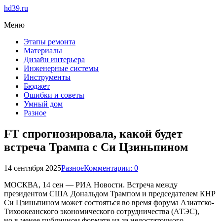
hd39.ru
Меню
Этапы ремонта
Материалы
Дизайн интерьера
Инженерные системы
Инструменты
Бюджет
Ошибки и советы
Умный дом
Разное
FT спрогнозировала, какой будет
встреча Трампа с Си Цзиньпином
14 сентября 2025
Разное
Комментарии: 0
МОСКВА, 14 сен — РИА Новости. Встреча между
президентом США Дональдом Трампом и председателем КНР
Си Цзиньпином может состояться во время форума Азиатско-
Тихоокеанского экономического сотрудничества (АТЭС),
но в менее публичном формате из-за недостаточного