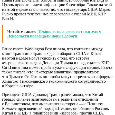
Глава Пентагона Пит Хегсет и министр обороны Китая Дун
Цзюнь провели видеоконференцию 9 сентября. Также на этой
на этой неделе стало известно, что госсекретарь США Марко
Рубио провел телефонные переговоры с главой МИД КНР
Ван И.
Читайте также:
Планы есть, а денег нет: жителям
Ленобласти пообещали новые дороги
Ранее газета Washington Post писала, что контакты между
министрами иностранных дел и обороны США и Китая
на этой неделе могут говорить о том, что встреча
американского лидера Дональда Трампа и председателя КНР
Си Цзиньпина может пройти уже в следующем месяце. Газета
также писала, что некоторые аналитики предполагают,
что Трамп и Си Цзиньпин якобы могут встретиться на форуме
Азиатско-Тихоокеанского экономического сотрудничество
в Корее в октябре.
Президент США Дональд Трамп ранее заявил, что Китай
гораздо сильнее заинтересован в развитии отношений
с Вашингтоном, чем американская сторона — с Пекином.
Комментируя военный парад в Пекине, он обвинил Россию,
Китай и КНДР в планировании «заговора» против США.