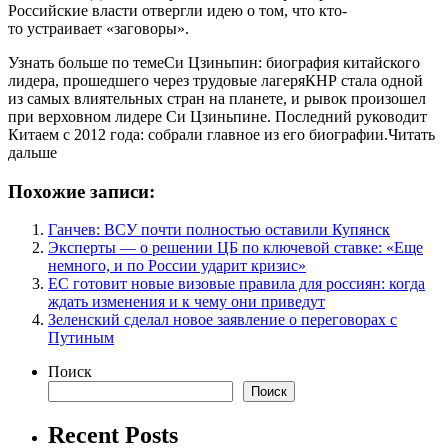
Российские власти отвергли идею о том, что кто-
то устраивает «заговоры».
Узнать больше по темеСи Цзиньпин: биография китайского
лидера, прошедшего через трудовые лагеряКНР стала одной
из самых влиятельных стран на планете, и рывок произошел
при верховном лидере Си Цзиньпине. Последний руководит
Китаем с 2012 года: собрали главное из его биографии.Читать
дальше
Похожие записи:
Ганчев: ВСУ почти полностью оставили Купянск
Эксперты — о решении ЦБ по ключевой ставке: «Еще
немного, и по России ударит кризис»
ЕС готовит новые визовые правила для россиян: когда
ждать изменения и к чему они приведут
Зеленский сделал новое заявление о переговорах с
Путиным
Поиск
Поиск
Recent Posts