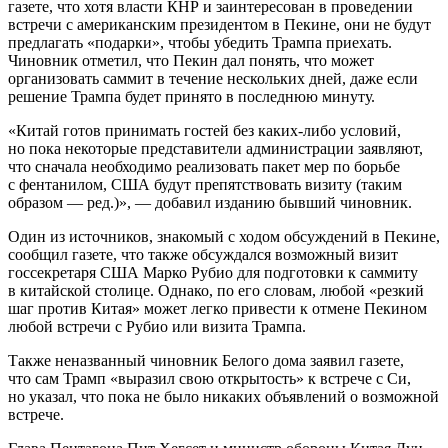
газете, что хотя власти КНР и заинтересован в проведении
встречи с американским президентом в Пекине, они не будут
предлагать «подарки», чтобы убедить Трампа приехать.
Чиновник отметил, что Пекин дал понять, что может
организовать саммит в течение нескольких дней, даже если
решение Трампа будет принято в последнюю минуту.
«Китай готов принимать гостей без каких-либо условий,
но пока некоторые представители администрации заявляют,
что сначала необходимо реализовать пакет мер по борьбе
с фентанилом, США будут препятствовать визиту (таким
образом — ред.)», — добавил изданию бывший чиновник.
Один из источников, знакомый с ходом обсуждений в Пекине,
сообщил газете, что также обсуждался возможный визит
госсекретаря США Марко Рубио для подготовки к саммиту
в китайской столице. Однако, по его словам, любой «резкий
шаг против Китая» может легко привести к отмене Пекином
любой встречи с Рубио или визита Трампа.
Также неназванный чиновник Белого дома заявил газете,
что сам Трамп «выразил свою открытость» к встрече с Си,
но указал, что пока не было никаких объявлений о возможной
встрече.