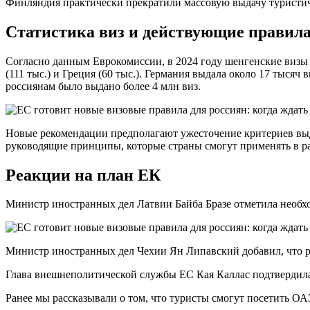
Финляндия практически прекратили массовую выдачу туристиче
Статистика виз и действующие правил
Согласно данным Еврокомиссии, в 2024 году шенгенские визы п
(111 тыс.) и Греция (60 тыс.). Германия выдала около 17 тысяч
россиянам было выдано более 4 млн виз.
Новые рекомендации предполагают ужесточение критериев выдач
руководящие принципы, которые страны смогут применять в ра
Реакции на план ЕК
Министр иностранных дел Латвии Байба Бразе отметила необх
Министр иностранных дел Чехии Ян Липавский добавил, что ро
Глава внешнеполитической службы ЕС Кая Каллас подтвердила 
Ранее мы рассказывали о том, что туристы смогут посетить О