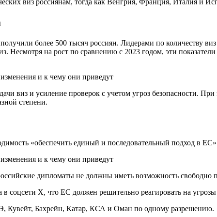
ских виз россиянам, тогда как Венгрия, Франция, Италия и Ис
а
олучили более 500 тысяч россиян. Лидерами по количеству виз с
 виз. Несмотря на рост по сравнению с 2023 годом, эти показател
и виз и усиление проверок с учетом угроз безопасности. При э
зной степени.
одимость «обеспечить единый и последовательный подход в ЕС»
ссийские дипломаты не должны иметь возможность свободно пер
в соцсети X, что ЕС должен решительно реагировать на угрозы
АЭ, Кувейт, Бахрейн, Катар, КСА и Оман по одному разрешению.