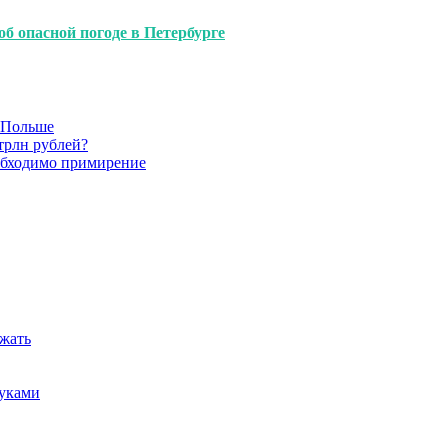
б опасной погоде в Петербурге
в Польше
трлн рублей?
обходимо примирение
ежать
руками