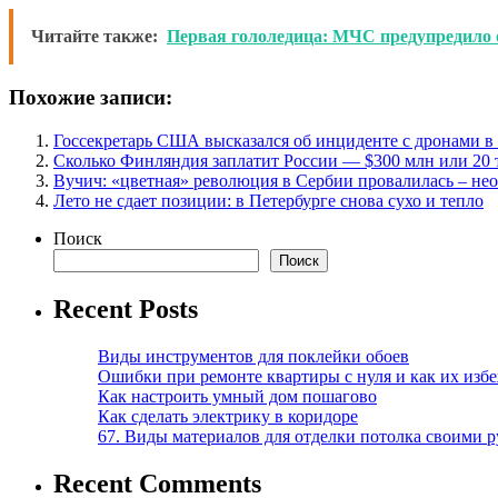
Читайте также:
Первая гололедица: МЧС предупредило о
Похожие записи:
Госсекретарь США высказался об инциденте с дронами 
Сколько Финляндия заплатит России — $300 млн или 20 
Вучич: «цветная» революция в Сербии провалилась – не
Лето не сдает позиции: в Петербурге снова сухо и тепло
Поиск
Поиск
Recent Posts
Виды инструментов для поклейки обоев
Ошибки при ремонте квартиры с нуля и как их изб
Как настроить умный дом пошагово
Как сделать электрику в коридоре
67. Виды материалов для отделки потолка своими 
Recent Comments