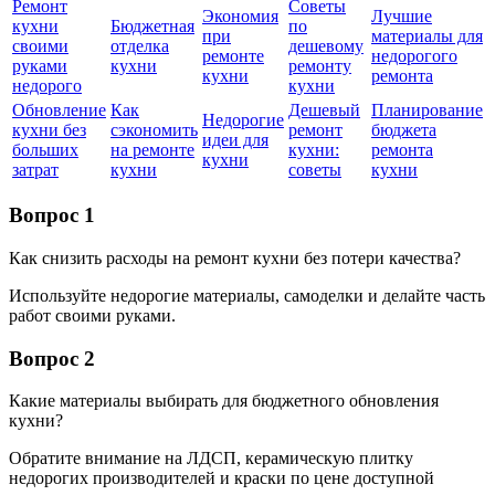
Ремонт
Советы
Экономия
Лучшие
кухни
Бюджетная
по
при
материалы для
своими
отделка
дешевому
ремонте
недорогого
руками
кухни
ремонту
кухни
ремонта
недорого
кухни
Обновление
Как
Дешевый
Планирование
Недорогие
кухни без
сэкономить
ремонт
бюджета
идеи для
больших
на ремонте
кухни:
ремонта
кухни
затрат
кухни
советы
кухни
Вопрос 1
Как снизить расходы на ремонт кухни без потери качества?
Используйте недорогие материалы, самоделки и делайте часть
работ своими руками.
Вопрос 2
Какие материалы выбирать для бюджетного обновления
кухни?
Обратите внимание на ЛДСП, керамическую плитку
недорогих производителей и краски по цене доступной