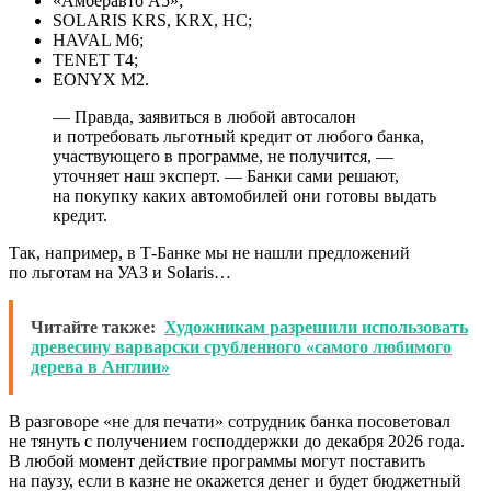
«Амберавто A5»;
SOLARIS KRS, KRХ, HC;
HAVAL M6;
TENET T4;
EONYX M2.
— Правда, заявиться в любой автосалон
и потребовать льготный кредит от любого банка,
участвующего в программе, не получится, —
уточняет наш эксперт. — Банки сами решают,
на покупку каких автомобилей они готовы выдать
кредит.
Так, например, в Т⁠-⁠Банке мы не нашли предложений
по льготам на УАЗ и Solaris…
Читайте также:
Художникам разрешили использовать
древесину варварски срубленного «самого любимого
дерева в Англии»
В разговоре «не для печати» сотрудник банка посоветовал
не тянуть с получением господдержки до декабря 2026 года.
В любой момент действие программы могут поставить
на паузу, если в казне не окажется денег и будет бюджетный