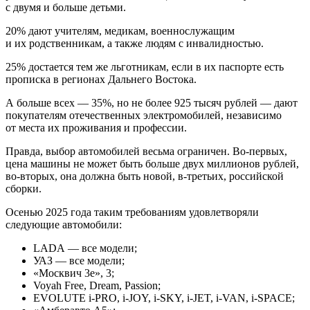
с двумя и больше детьми.
20% дают учителям, медикам, военнослужащим
и их родственникам, а также людям с инвалидностью.
25% достается тем же льготникам, если в их паспорте есть
прописка в регионах Дальнего Востока.
А больше всех — 35%, но не более 925 тысяч рублей — дают
покупателям отечественных электромобилей, независимо
от места их проживания и профессии.
Правда, выбор автомобилей весьма ограничен. Во-первых,
цена машины не может быть больше двух миллионов рублей,
во-вторых, она должна быть новой, в-третьих, российской
сборки.
Осенью 2025 года таким требованиям удовлетворяли
следующие автомобили:
LADA — все модели;
УАЗ — все модели;
«Москвич 3е», 3;
Voyah Free, Dream, Passion;
EVOLUTE i⁠-⁠PRO, i⁠-⁠JOY, i⁠-⁠SKY, i⁠-⁠JET, i⁠-⁠VAN, i⁠-⁠SPACE;