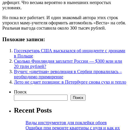
дефицит. Что весьма вероятно в нынешних непростых
условиях.
Но пока все работает. И один знакомый автора этих строк
упросил маму-учителя оформить автомобиль «Веста» на себя.
Реальная выгода составила около 300 тысяч рублей.
Похожие записи:
Госсекретарь США высказался об инциденте с дронами
в Польше
Сколько Финляндия заплатит России — $300 млн или
20 трлн рублей?
Вучич: «цветная» революция в Сербии провалилась –
необходимо примирение
Лето не сдает позиции: в Петербурге снова сухо и тепло
Поиск
Поиск
Recent Posts
Виды инструментов для поклейки обоев
Ошибки при ремонте квартиры с нуля и как их