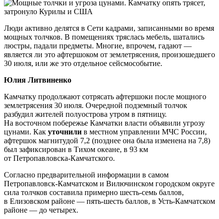
Люди активно делятся в Сети кадрами, записанными во время
мощных толчков. В помещениях тряслась мебель, шатались
люстры, падали предметы. Многие, впрочем, гадают —
является ли это афтершоком от землетрясения, произошедшего
30 июля, или же это отдельное сейсмособытие.
Юлия Литвиненко
Камчатку продолжают сотрясать афтершоки после мощного
землетрясения 30 июля. Очередной подземный толчок
разбудил жителей полуострова утром в пятницу.
На восточном побережье Камчатки власти объявили угрозу
цунами. Как
уточнили
в местном управлении МЧС России,
афтершок магнитудой 7,2 (позднее она была изменена на 7,8)
был зафиксирован в Тихом океане, в 93 км
от Петропавловска-Камчатского.
Согласно предварительной информации в самом
Петропавловск-Камчатском и Вилючинском городском округе
сила толчков составила примерно шесть-семь баллов,
в Елизовском районе — пять-шесть баллов, в Усть-Камчатском
районе — до четырех.