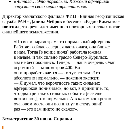
«Читала… Это нормально. Каждый афтершок
запускает свою серию афтершоков».
Директор камчатского филиала ФИЦ «Единая геофизическая
служба РАН»
Данила Чебров
в беседе с «Радио Камчатка»
пояснил
, что речь идет именно о повторных толчках после
сильнейшего землетрясения.
«По всем параметрам это нормальный афтершок.
Работает сейчас северная часть очага, она ближе
к нам. Тогда [в конце июля] работала южная
в начале, и так сильно трясло Северо-Курильск,
мы не беспокоились. Теперь — наша очередь. Очаг
огромный — километров 400. Вот
он и прорабатывается — то тут, то там. Это
абсолютно нормально, — пояснил эксперт.
— Я думал, что вероятность таких сильных
афтершоков понизилась, но вот, в принципе, то,
что два-три таких сильных события [все еще
возникают], это нормально. А в каком конкретно
очаговом месте они возникнут в следующий
раз — это вам никто не скажет».
Землетрясение 30 июля. Справка