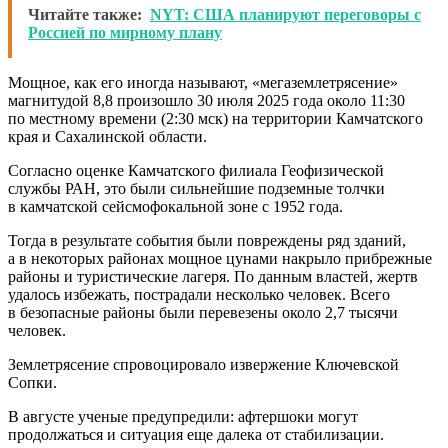
Читайте также:
NYT: США планируют переговоры с
Россией по мирному плану
Мощное, как его иногда называют, «мегаземлетрясение»
магнитудой 8,8 произошло 30 июля 2025 года около 11:30
по местному времени (2:30 мск) на территории Камчатского
края и Сахалинской области.
Согласно оценке Камчатского филиала Геофизической
службы РАН, это были сильнейшие подземные толчки
в камчатской сейсмофокальной зоне с 1952 года.
Тогда в результате события были повреждены ряд зданий,
а в некоторых районах мощное цунами накрыло прибрежные
районы и туристические лагеря. По данным властей, жертв
удалось избежать, пострадали несколько человек. Всего
в безопасные районы были перевезены около 2,7 тысячи
человек.
Землетрясение спровоцировало извержение Ключевской
Сопки.
В августе ученые предупредили: афтершоки могут
продолжаться и ситуация еще далека от стабилизации.