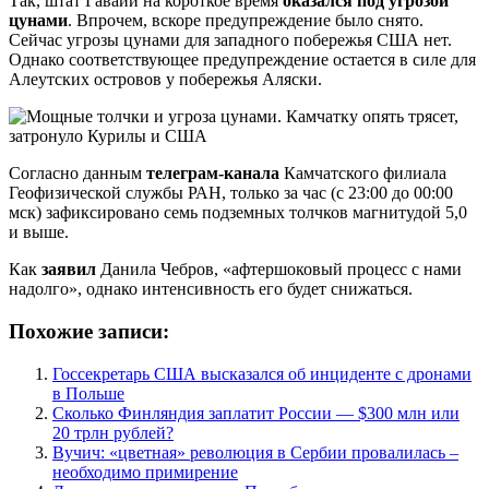
Так, штат Гавайи на короткое время
оказался под угрозой
цунами
. Впрочем, вскоре предупреждение было снято.
Сейчас угрозы цунами для западного побережья США нет.
Однако соответствующее предупреждение остается в силе для
Алеутских островов у побережья Аляски.
Согласно данным
телеграм-канала
Камчатского филиала
Геофизической службы РАН, только за час (с 23:00 до 00:00
мск) зафиксировано семь подземных толчков магнитудой 5,0
и выше.
Как
заявил
Данила Чебров, «афтершоковый процесс с нами
надолго», однако интенсивность его будет снижаться.
Похожие записи:
Госсекретарь США высказался об инциденте с дронами
в Польше
Сколько Финляндия заплатит России — $300 млн или
20 трлн рублей?
Вучич: «цветная» революция в Сербии провалилась –
необходимо примирение