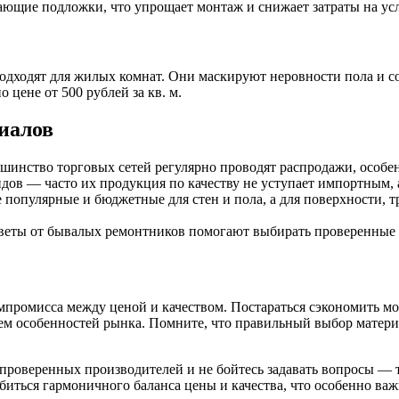
ающие подложки, что упрощает монтаж и снижает затраты на ус
дходят для жилых комнат. Они маскируют неровности пола и со
цене от 500 рублей за кв. м.
иалов
шинство торговых сетей регулярно проводят распродажи, особен
ов — часто их продукция по качеству не уступает импортным, 
 популярные и бюджетные для стен и пола, а для поверхности,
веты от бывалых ремонтников помогают выбирать проверенные 
мпромисса между ценой и качеством. Постараться сэкономить мо
ием особенностей рынка. Помните, что правильный выбор материа
проверенных производителей и не бойтесь задавать вопросы — то
обиться гармоничного баланса цены и качества, что особенно ва