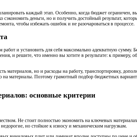
планировать каждый этап. Особенно, когда бюджет ограничен, в
 сэкономить деньги, но и получить достойный результат, котор
монта, чтобы избежать ошибок и не разочароваться в процессе.
та
м работ и установить для себя максимально адекватную сумму. 
ния, и решите, что именно вы хотите в результате: к примеру, 
ть материалов, но и расходы на работу, транспортировку, допо
 на материалы. Поэтому грамотный подбор бюджетных вариантов
ериалов: основные критерии
чеством. Не стоит полностью экономить на ключевых материалах
недорогие, но стойкие к износу и механическим нагрузкам.
вых виниловых плит или ламинат вполне доступны по цене и о