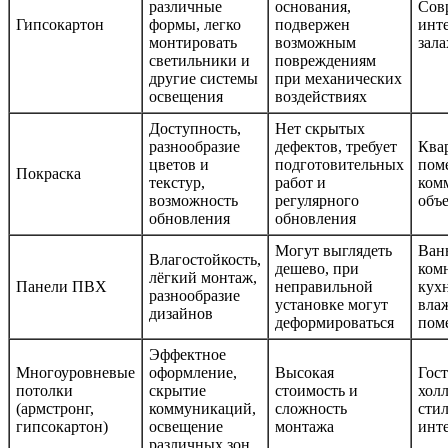
различные
основания,
Сов
Гипсокартон
формы, легко
подвержен
инте
монтировать
возможным
зала
светильники и
повреждениям
другие системы
при механических
освещения
воздействиях
Доступность,
Нет скрытых
разнообразие
дефектов, требует
Ква
цветов и
подготовительных
пом
Покраска
текстур,
работ и
ком
возможность
регулярного
объ
обновления
обновления
Могут выглядеть
Ван
Влагостойкость,
дешево, при
комн
лёгкий монтаж,
Панели ПВХ
неправильной
кухн
разнообразие
установке могут
вла
дизайнов
деформироваться
пом
Эффектное
Многоуровневые
оформление,
Высокая
Гос
потолки
скрытие
стоимость и
холл
(армстронг,
коммуникаций,
сложность
сти
гипсокартон)
освещение
монтажа
инт
различных зон