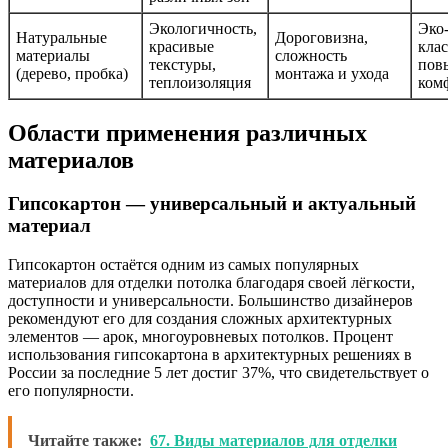
Экологичность,
Эко-
Натуральные
Дороговизна,
красивые
кла
материалы
сложность
текстуры,
пов
(дерево, пробка)
монтажа и ухода
теплоизоляция
ком
Области применения различных
материалов
Гипсокартон — универсальный и актуальный
материал
Гипсокартон остаётся одним из самых популярных
материалов для отделки потолка благодаря своей лёгкости,
доступности и универсальности. Большинство дизайнеров
рекомендуют его для создания сложных архитектурных
элементов — арок, многоуровневых потолков. Процент
использования гипсокартона в архитектурных решениях в
России за последние 5 лет достиг 37%, что свидетельствует о
его популярности.
Читайте также:
67. Виды материалов для отделки