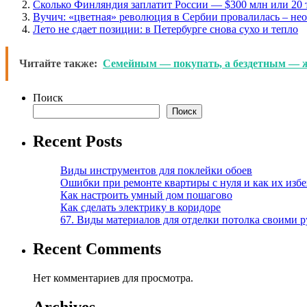
Сколько Финляндия заплатит России — $300 млн или 20 
Вучич: «цветная» революция в Сербии провалилась – не
Лето не сдает позиции: в Петербурге снова сухо и тепло
Читайте также:
Семейным — покупать, а бездетным — ж
Поиск
Поиск
Recent Posts
Виды инструментов для поклейки обоев
Ошибки при ремонте квартиры с нуля и как их изб
Как настроить умный дом пошагово
Как сделать электрику в коридоре
67. Виды материалов для отделки потолка своими 
Recent Comments
Нет комментариев для просмотра.
Archives