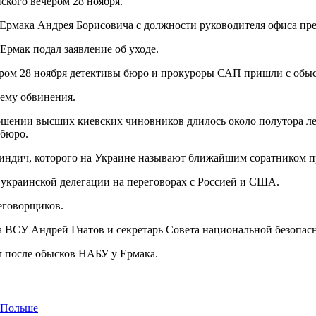
кого вечером 28 ноября.
 Ермака Андрея Борисовича с должности руководителя офиса пр
 Ермак подал заявление об уходе.
ром 28 ноября детективы бюро и прокуроры САП пришли с обыск
 ему обвинения.
шении высших киевских чиновников длилось около полутора лет
 бюро.
ндич, которого на Украине называют ближайшим соратником пр
украинской делегации на переговорах с Россией и США.
еговорщиков.
ба ВСУ Андрей Гнатов и секретарь Совета национальной безопас
им после обысков НАБУ у Ермака.
в Польше