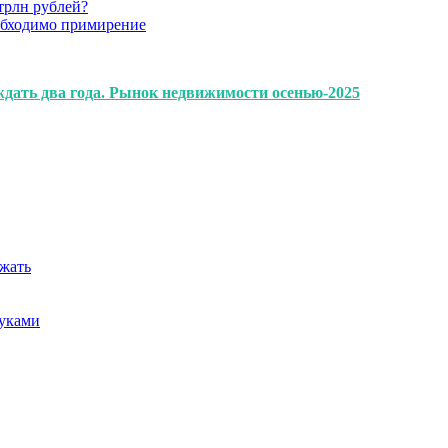
трлн рублей?
обходимо примирение
дать два года. Рынок недвижимости осенью-2025
ежать
руками