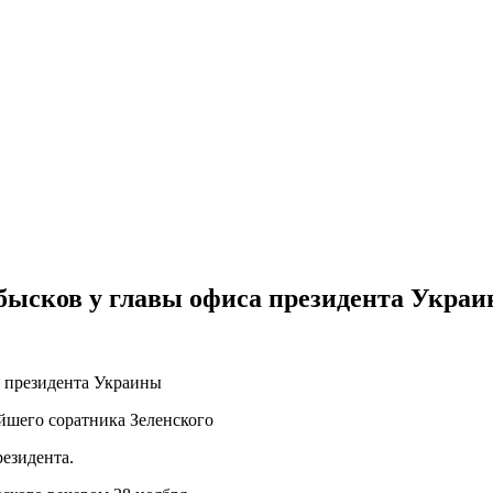
обысков у главы офиса президента Укра
йшего соратника Зеленского
езидента.