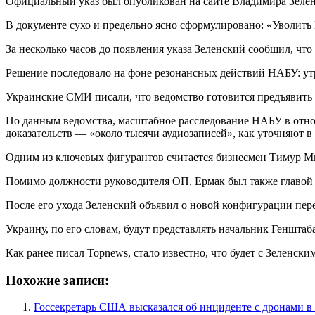
Официальный указ был опубликован на сайте Владимира Зеленс
В документе сухо и предельно ясно сформулировано: «Уволить
За несколько часов до появления указа Зеленский сообщил, что
Решение последовало на фоне резонансных действий НАБУ: ут
Украинские СМИ писали, что ведомство готовится предъявить
По данным ведомства, масштабное расследование НАБУ в отно
доказательств — «около тысячи аудиозаписей», как уточняют в
Одним из ключевых фигурантов считается бизнесмен Тимур Ми
Помимо должности руководителя ОП, Ермак был также главой 
После его ухода Зеленский объявил о новой конфигурации пер
Украину, по его словам, будут представлять начальник Геншта
Как ранее писал Topnews, стало известно, что будет с Зеленск
Похожие записи:
Госсекретарь США высказался об инциденте с дронами 