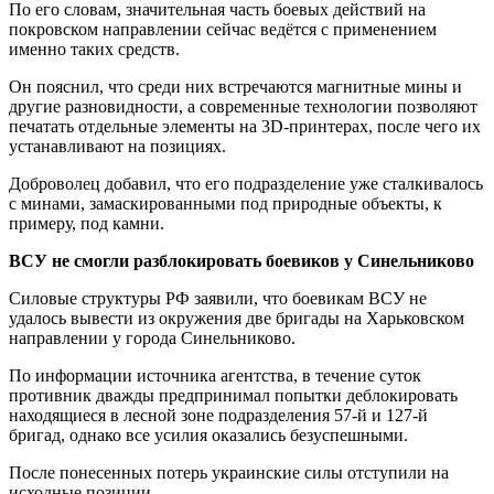
По его словам, значительная часть боевых действий на
покровском направлении сейчас ведётся с применением
именно таких средств.
Он пояснил, что среди них встречаются магнитные мины и
другие разновидности, а современные технологии позволяют
печатать отдельные элементы на 3D-принтерах, после чего их
устанавливают на позициях.
Доброволец добавил, что его подразделение уже сталкивалось
с минами, замаскированными под природные объекты, к
примеру, под камни.
ВСУ не смогли разблокировать боевиков у Синельниково
Силовые структуры РФ заявили, что боевикам ВСУ не
удалось вывести из окружения две бригады на Харьковском
направлении у города Синельниково.
По информации источника агентства, в течение суток
противник дважды предпринимал попытки деблокировать
находящиеся в лесной зоне подразделения 57-й и 127-й
бригад, однако все усилия оказались безуспешными.
После понесенных потерь украинские силы отступили на
исходные позиции.