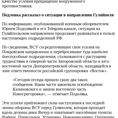
качестве условия прекращение вооруженного
противостояния.
Подлояка рассказал о ситуации в направлении Гуляйполя
По информации, опубликованной военным обозревателем
Юрием Подолякой в его Telegram-канале, ситуация на
Гуляйпольском направлении продолжает развиваться в пользу
наступающих подразделений РФ.
По сведениям, ВСУ сосредоточившие свои усилия на
Покровском направлении и перебросившие туда наиболее
боеспособные подразделения, сталкиваются с растущими
трудностями в северной части Запорожской области и юго-
восточной части Днепропетровской области, находящейся в
зоне ответственности российской группировки «Восток».
«Сегодня отсюда пришло сразу два таких
сообщения. Наши части закончили освобождение
Калиновского и заняли восточную часть
Новогригоровки», — отмечает Подоляка.
Эти успехи приближают силы наступления к последней
линии обороны ВСУ перед Гуляполем, которая проходит
вдоль долины реки Янчур и охватывает населённые пункты
Рыбное, Привольное, Успеновку, Новониколаевку, Охотничье