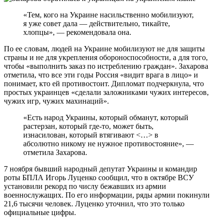
«Тем, кого на Украине насильственно мобилизуют,
я уже совет дала — действительно, тикайте,
хлопцы», — рекомендовала она.
По ее словам, людей на Украине мобилизуют не для защиты
страны и не для укрепления обороноспособности, а для того,
чтобы «выполнить заказ по истреблению граждан». Захарова
отметила, что все эти годы Россия «видит врага в лицо» и
понимает, кто ей противостоит. Дипломат подчеркнула, что
простых украинцев «сделали заложниками чужих интересов,
чужих игр, чужих махинаций».
«Есть народ Украины, который обманут, который
растерзан, который где-то, может быть,
изнасилован, который втягивают <…> в
абсолютно никому не нужное противостояние», —
отметила Захарова.
7 ноября бывший народный депутат Украины и командир
роты БПЛА Игорь Луценко сообщил, что в октябре ВСУ
установили рекорд по числу бежавших из армии
военнослужащих. По его информации, ряды армии покинули
21,6 тысячи человек. Луценко уточнил, что это только
официальные цифры.