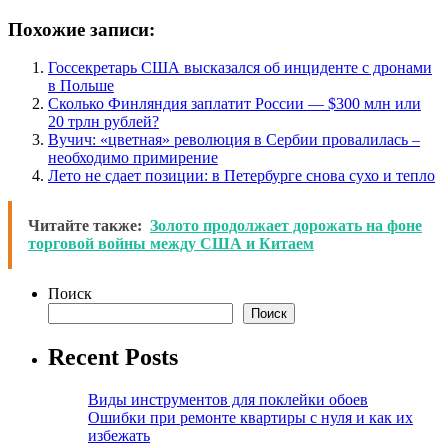
Похожие записи:
Госсекретарь США высказался об инциденте с дронами
в Польше
Сколько Финляндия заплатит России — $300 млн или
20 трлн рублей?
Вучич: «цветная» революция в Сербии провалилась –
необходимо примирение
Лето не сдает позиции: в Петербурге снова сухо и тепло
Читайте также:
Золото продолжает дорожать на фоне
торговой войны между США и Китаем
Поиск
Поиск
Recent Posts
Виды инструментов для поклейки обоев
Ошибки при ремонте квартиры с нуля и как их
избежать