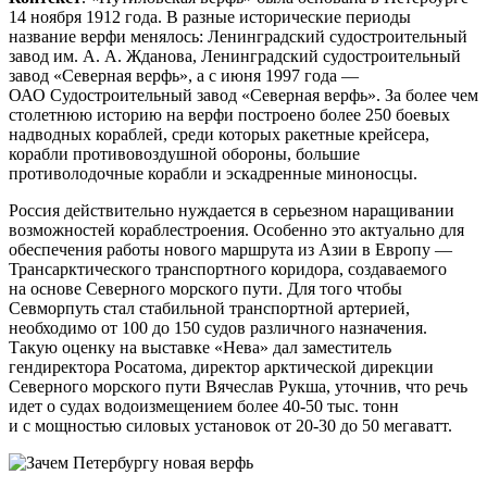
14 ноября 1912 года. В разные исторические периоды
название верфи менялось: Ленинградский судостроительный
завод им. А. А. Жданова, Ленинградский судостроительный
завод «Северная верфь», а с июня 1997 года —
ОАО Судостроительный завод «Северная верфь». За более чем
столетнюю историю на верфи построено более 250 боевых
надводных кораблей, среди которых ракетные крейсера,
корабли противовоздушной обороны, большие
противолодочные корабли и эскадренные миноносцы.
Россия действительно нуждается в серьезном наращивании
возможностей кораблестроения. Особенно это актуально для
обеспечения работы нового маршрута из Азии в Европу —
Трансарктического транспортного коридора, создаваемого
на основе Северного морского пути. Для того чтобы
Севморпуть стал стабильной транспортной артерией,
необходимо от 100 до 150 судов различного назначения.
Такую оценку на выставке «Нева» дал заместитель
гендиректора Росатома, директор арктической дирекции
Северного морского пути Вячеслав Рукша, уточнив, что речь
идет о судах водоизмещением более 40-50 тыс. тонн
и с мощностью силовых установок от 20-30 до 50 мегаватт.