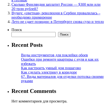
в Польше
Сколько Финляндия заплатит России — $300 млн или
20 трлн рублей?
Вучич: «цветная» революция в Сербии провалилась –
необходимо примирение
Лето не сдает позиции: в Петербурге снова сухо и тепло
Поиск
Поиск
Recent Posts
Виды инструментов для поклейки обоев
Ошибки при ремонте квартиры с нуля и как их
избежать
Как настроить умный дом пошагово
Как сделать электрику в коридоре
67. Виды материалов для отделки потолка своими
руками
Recent Comments
Нет комментариев для просмотра.