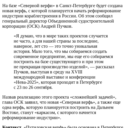
На базе «Северной верфи» в Санкт-Петербурге будет создана
новая верфь, с которой планируется начать реформирование
индустрии кораблестроения в России. Об этом сообщил
генеральный директор Объединенной судостроительной
корпорации (ОСК) Андрей Пучков.
«Я думаю, что в мире таких проектов случается
не часто, а для нашей страны за последние,
наверное, лет сто — это точно уникальная
история. Мало того, что мы собираемся создать
современное предприятие, мы еще его собираемся
построить на базе существующего и при этом
не прекращая производство изделий», — рассказал
Пучков, выступая в среду на XVIII
международной выставке и конференции
«Нева-2025», которая проходит в Петербурге
с 23 по 26 сентября.
Назвав реализацию этого проекта «сложнейшей задачей»,
глава ОСК заявил, что новая «Северная верфь», а также еще
одна верфь, которую планируется построить на Дальнем
Востоке, станут «каркасом, с которого начнется
реформирование индустрии».
Контекст
. «Путиловская верфь» была основана в Петербурге