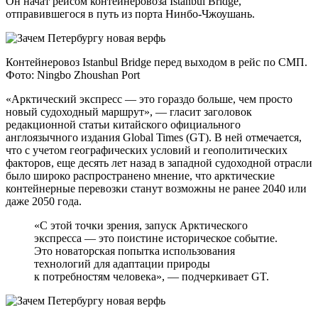
Он начат рейсом контейнеровоза Istanbul Bridge,
отправившегося в путь из порта Нинбо-Чжоушань.
Контейнеровоз Istanbul Bridge перед выходом в рейс по СМП.
Фото: Ningbo Zhoushan Port
«Арктический экспресс — это гораздо больше, чем просто
новый судоходный маршрут», — гласит заголовок
редакционной статьи китайского официального
англоязычного издания Global Times (GT). В ней отмечается,
что с учетом географических условий и геополитических
факторов, еще десять лет назад в западной судоходной отрасли
было широко распространено мнение, что арктические
контейнерные перевозки станут возможны не ранее 2040 или
даже 2050 года.
«С этой точки зрения, запуск Арктического
экспресса — это поистине историческое событие.
Это новаторская попытка использования
технологий для адаптации природы
к потребностям человека», — подчеркивает GT.