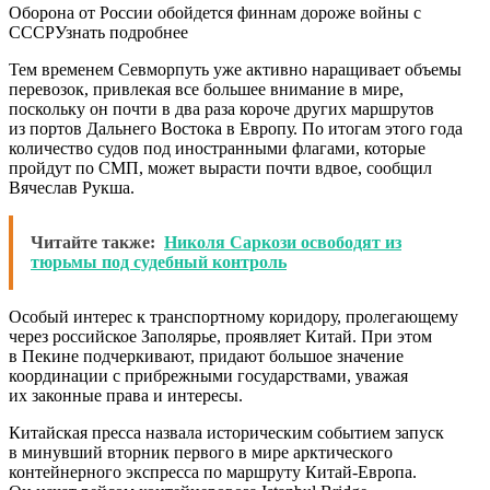
Оборона от России обойдется финнам дороже войны с
СССРУзнать подробнее
Тем временем Севморпуть уже активно наращивает объемы
перевозок, привлекая все большее внимание в мире,
поскольку он почти в два раза короче других маршрутов
из портов Дальнего Востока в Европу. По итогам этого года
количество судов под иностранными флагами, которые
пройдут по СМП, может вырасти почти вдвое, сообщил
Вячеслав Рукша.
Читайте также:
Николя Саркози освободят из
тюрьмы под судебный контроль
Особый интерес к транспортному коридору, пролегающему
через российское Заполярье, проявляет Китай. При этом
в Пекине подчеркивают, придают большое значение
координации с прибрежными государствами, уважая
их законные права и интересы.
Китайская пресса назвала историческим событием запуск
в минувший вторник первого в мире арктического
контейнерного экспресса по маршруту Китай-Европа.