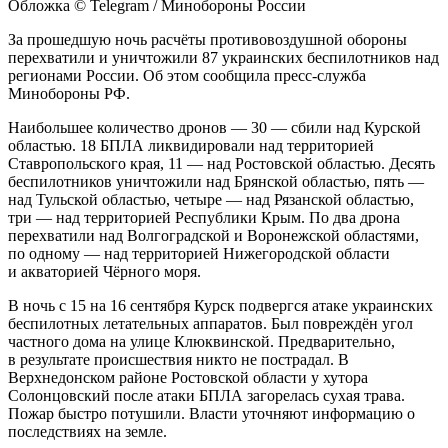
Обложка © Telegram / Минобороны России
За прошедшую ночь расчёты противовоздушной обороны
перехватили и уничтожили 87 украинских беспилотников над
регионами России. Об этом сообщила пресс-служба
Минобороны РФ.
Наибольшее количество дронов — 30 — сбили над Курской
областью. 18 БПЛА ликвидировали над территорией
Ставропольского края, 11 — над Ростовской областью. Десять
беспилотников уничтожили над Брянской областью, пять —
над Тульской областью, четыре — над Рязанской областью,
три — над территорией Республики Крым. По два дрона
перехватили над Волгоградской и Воронежской областями,
по одному — над территорией Нижегородской области
и акваторией Чёрного моря.
В ночь с 15 на 16 сентября Курск подвергся атаке украинских
беспилотных летательных аппаратов. Был повреждён угол
частного дома на улице Клюквинской. Предварительно,
в результате происшествия никто не пострадал. В
Верхнедонском районе Ростовской области у хутора
Солонцовский после атаки БПЛА загорелась сухая трава.
Пожар быстро потушили. Власти уточняют информацию о
последствиях на земле.