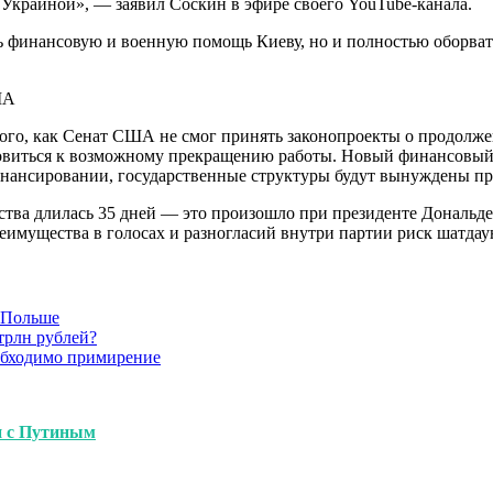
 Украиной», — заявил Соскин в эфире своего YouTube-канала.
 финансовую и военную помощь Киеву, но и полностью оборвать
ША
ого, как Сенат США не смог принять законопроекты о продолже
товиться к возможному прекращению работы. Новый финансовый 
инансировании, государственные структуры будут вынуждены пр
тва длилась 35 дней — это произошло при президенте Дональде Т
имущества в голосах и разногласий внутри партии риск шатдаун
в Польше
трлн рублей?
обходимо примирение
и с Путиным