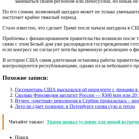
заниматься своим регионом или Венесуэлой, но никак не
По его словам, возможный шатдаун может не только уменьшить
наступает крайне тяжелый период.
Стало известно, что сделает Трамп после начала шатдауна в С
Проблемы с финансированием правительства возникли после т
связи с этим Белый дом уже распорядился госучреждениям го
если конгресс не согласует хотя бы временную резолюцию о ф
В истории США самая длительная остановка работы правительс
контролируются республиканцами, однако из-за небольшого пре
Похожие записи:
Госсекретарь США высказался об инциденте с дронами 
Сколько Финляндия заплатит России — $300 млн или 20 
Вучич: «цветная» революция в Сербии провалилась – не
Лето не сдает позиции: в Петербурге снова сухо и тепло
Читайте также:
Трамп назвал условие для новой встреч
Поиск