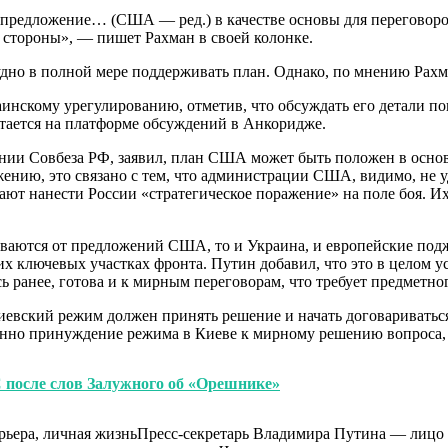
 предложение… (США — ред.) в качестве основы для переговоров
 стороны», — пишет Рахман в своей колонке.
удно в полной мере поддерживать план. Однако, по мнению Рахм
нскому урегулированию, отметив, что обсуждать его детали пок
остается на платформе обсуждений в Анкоридже.
нии Совбеза РФ, заявил, план США может быть положен в основ
ению, это связано с тем, что администрации США, видимо, не уд
тают нанести России «стратегическое поражение» на поле боя. 
азываются от предложений США, то и Украина, и европейские по
их ключевых участках фронта. Путин добавил, что это в целом 
ь ранее, готова и к мирным переговорам, что требует предметно
киевский режим должен принять решение и начать договаривать
менно принуждение режима в Киеве к мирному решению вопроса, 
после слов Залужного об «Орешнике»
арьера, личная жизньПресс-секретарь Владимира Путина — лицо 