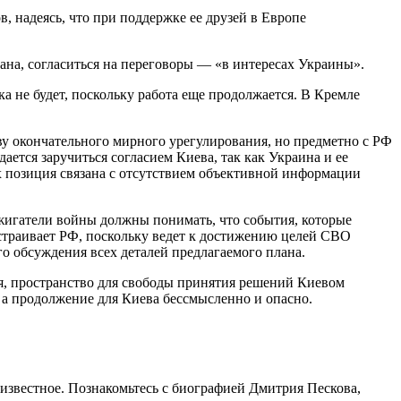
, надеясь, что при поддержке ее друзей в Европе
ана, согласиться на переговоры — «в интересах Украины».
а не будет, поскольку работа еще продолжается. В Кремле
у окончательного мирного урегулирования, но предметно с РФ
ается заручиться согласием Киева, так как Украина и ее
Их позиция связана с отсутствием объективной информации
джигатели войны должны понимать, что события, которые
устраивает РФ, поскольку ведет к достижению целей СВО
го обсуждения всех деталей предлагаемого плана.
ся, пространство для свободы принятия решений Киевом
а продолжение для Киева бессмысленно и опасно.
известное. Познакомьтесь с биографией Дмитрия Пескова,