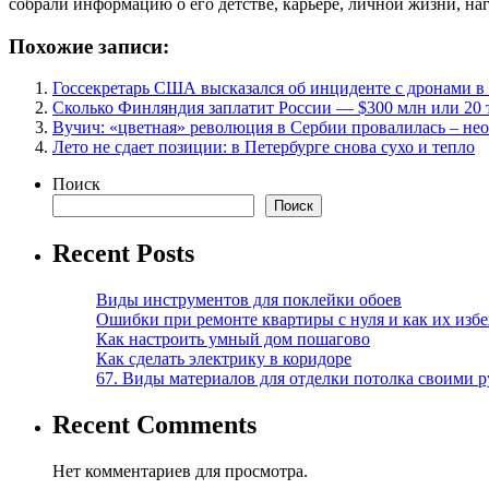
собрали информацию о его детстве, карьере, личной жизни, на
Похожие записи:
Госсекретарь США высказался об инциденте с дронами 
Сколько Финляндия заплатит России — $300 млн или 20 
Вучич: «цветная» революция в Сербии провалилась – не
Лето не сдает позиции: в Петербурге снова сухо и тепло
Поиск
Поиск
Recent Posts
Виды инструментов для поклейки обоев
Ошибки при ремонте квартиры с нуля и как их изб
Как настроить умный дом пошагово
Как сделать электрику в коридоре
67. Виды материалов для отделки потолка своими 
Recent Comments
Нет комментариев для просмотра.