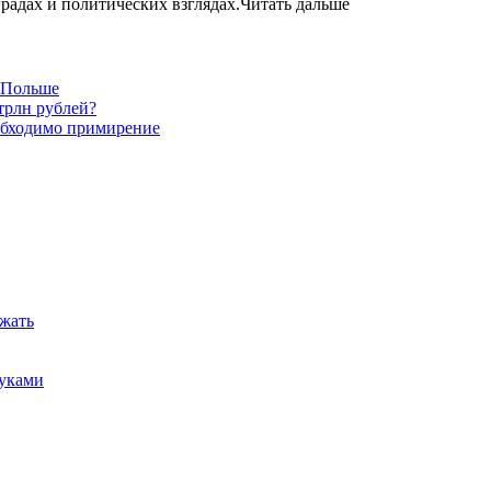
градах и политических взглядах.Читать дальше
в Польше
трлн рублей?
обходимо примирение
ежать
руками