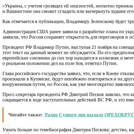
«Украина, с учетом грозящих ей опасностей, неохотно приняла
и Вашингтоне она сможет сгладить или вычеркнуть худшие его
Как отмечается в публикации, Владимиру Зеленскому будет тр
Администрация США ранее заявила о разработке плана по украи
заявили, что Россия сохраняет открытость для переговоров и 
Президент РФ Владимир Путин, выступая 21 ноября на совеща
этот текст на данный момент не обсуждается. По его предполож
европейские союзники до сих пор находятся в иллюзиях и меч
о реальном положении дел на поле боя, отметил Путин.
Глава российского государства заявил, что, если в Киеве отк
произошли в Купянске, будут неизбежно повторяться и на друг
вооруженным путем, но Россия, как уже многократно заявлялос
Пресс-секретарь президента РФ Дмитрий Песков заявлял, что 
сокращается в ходе наступательных действий ВС РФ, и это и
Читайте также:
Радио Судного дня выдало ОРЕХОБРУС 
Узнать больше по темеБиография Дмитрия Пескова: детство, к