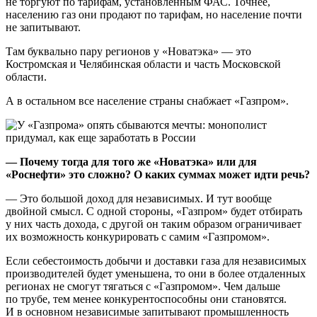
не торгуют по тарифам, установленным ФАС. Точнее,
населению газ они продают по тарифам, но население почти
не запитывают.
Там буквально пару регионов у «Новатэка» — это
Костромская и Челябинская области и часть Московской
области.
А в остальном все население страны снабжает «Газпром».
— Почему тогда для того же «Новатэка» или для
«Роснефти» это сложно? О каких суммах может идти речь?
— Это большой доход для независимых. И тут вообще
двойной смысл. С одной стороны, «Газпром» будет отбирать
у них часть дохода, с другой он таким образом ограничивает
их возможность конкурировать с самим «Газпромом».
Если себестоимость добычи и доставки газа для независимых
производителей будет уменьшена, то они в более отдаленных
регионах не смогут тягаться с «Газпромом». Чем дальше
по трубе, тем менее конкурентоспособны они становятся.
И в основном независимые запитывают промышленность