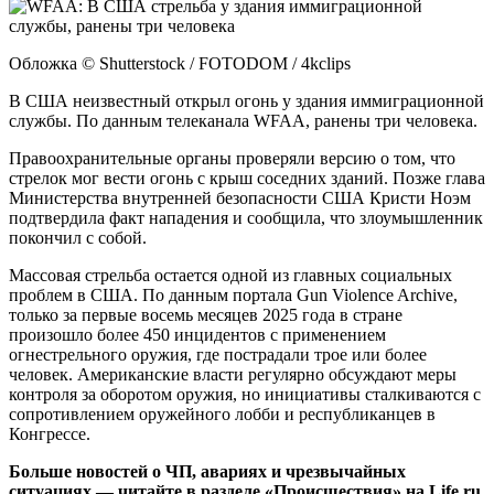
Обложка © Shutterstock / FOTODOM / 4kclips
В США неизвестный открыл огонь у здания иммиграционной
службы. По данным телеканала WFAA, ранены три человека.
Правоохранительные органы проверяли версию о том, что
стрелок мог вести огонь с крыш соседних зданий. Позже глава
Министерства внутренней безопасности США Кристи Ноэм
подтвердила факт нападения и сообщила, что злоумышленник
покончил с собой.
Массовая стрельба остается одной из главных социальных
проблем в США. По данным портала Gun Violence Archive,
только за первые восемь месяцев 2025 года в стране
произошло более 450 инцидентов с применением
огнестрельного оружия, где пострадали трое или более
человек. Американские власти регулярно обсуждают меры
контроля за оборотом оружия, но инициативы сталкиваются с
сопротивлением оружейного лобби и республиканцев в
Конгрессе.
Больше новостей о ЧП, авариях и чрезвычайных
ситуациях — читайте в разделе «Происшествия» на Life.ru.