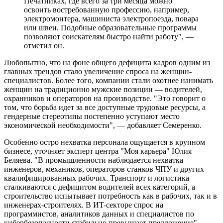
Печатниках, где всего за три месяца можно
освоить востребованную профессию, например,
электромонтера, машиниста электропоезда, повара
или швеи. Подобные образовательные программы
позволяют соискателям быстро найти работу", —
отметил он.
Любопытно, что на фоне общего дефицита кадров одним из
главных трендов стало увеличение спроса на женщин-
специалистов. Более того, компании стали охотнее нанимать
женщин на традиционно мужские позиции — водителей,
охранников и операторов на производстве. "Это говорит о
том, что борьба идет за все доступные трудовые ресурсы, а
гендерные стереотипы постепенно уступают место
экономической необходимости", — добавляет Семеренко.
Особенно остро нехватка персонала ощущается в крупном
бизнесе, уточняет эксперт центра "Моя карьера" Юлия
Беляева. "В промышленности наблюдается нехватка
инженеров, механиков, операторов станков ЧПУ и других
квалифицированных рабочих. Транспорт и логистика
сталкиваются с дефицитом водителей всех категорий, а
строительство испытывает потребность как в рабочих, так и в
инженерах-строителях. В ИT-секторе спрос на
программистов, аналитиков данных и специалистов по
кибербезопасности стабильно превышает предложение", —