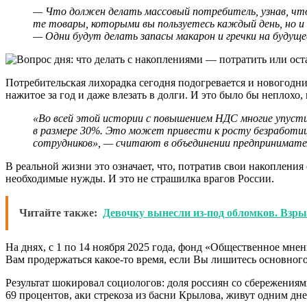
— Что должен делать массовый потребитель, узнав, что 
те товары, которыми вы пользуетесь каждый день, но и
— Одни будут делать запасы макарон и гречки на будущее
Потребительская лихорадка сегодня подогревается и новогодн
нажитое за год и даже влезать в долги. И это было бы неплохо,
«Во всей этой истории с повышением НДС многие упусти
в размере 30%. Это может привести к росту безработиц
сотрудников», — считают в объединении предпринимате
В реальной жизни это означает, что, потратив свои накопления
необходимые нужды. И это не страшилка врагов России.
Читайте также:
Девочку вынесли из-под обломков. Взры
На днях, с 1 по 14 ноября 2025 года, фонд «Общественное мне
Вам продержаться какое-то время, если Вы лишитесь основного
Результат шокировал социологов: доля россиян со сбережения
69 процентов, аки стрекоза из басни Крылова, живут одним дн