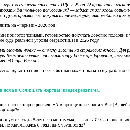
через месяц из-за повышения НДС с 20 до 22 процентов, из-за 
 товары длительного пользования? — задается вопросом социал
, другие бросятся за покупками телевизоров, автомобилей и ква
ими приготовлениями, готовностью покупать дорогие подарки ил
 не будь реальной угрозы безработицы в 2026 году.
ли главный нюанс — отмену льготы на страховые взносы. Для р
ы. Ведь чем больше стоимость труда для предприятий, тем ме
лей «Опора России».
 сегодня, завтра новый безработный может оказаться у разбитог
в дома в Сочи: Есть жертвы, введён режим ЧС
ние» провел опрос россиян «А в принципе сегодня у Вас (Вашей 
 дохода?».
ми опустилась до 8-летнего минимума, — лишь 31% опрошенных 
ем, не задумываясь о грядущих трудностях?