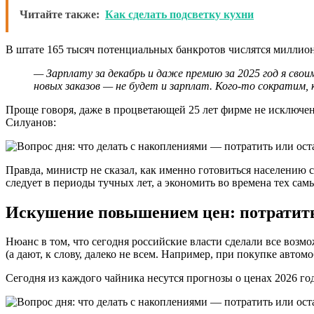
Читайте также:
Как сделать подсветку кухни
В штате 165 тысяч потенциальных банкротов числятся миллион
— Зарплату за декабрь и даже премию за 2025 год я свои
новых заказов — не будет и зарплат. Кого-то сократим
Проще говоря, даже в процветающей 25 лет фирме не исключены
Силуанов:
Правда, министр не сказал, как именно готовиться населению
следует в периоды тучных лет, а экономить во времена тех са
Искушение повышением цен: потратить
Нюанс в том, что сегодня российские власти сделали все возм
(а дают, к слову, далеко не всем. Например, при покупке автом
Сегодня из каждого чайника несутся прогнозы о ценах 2026 год