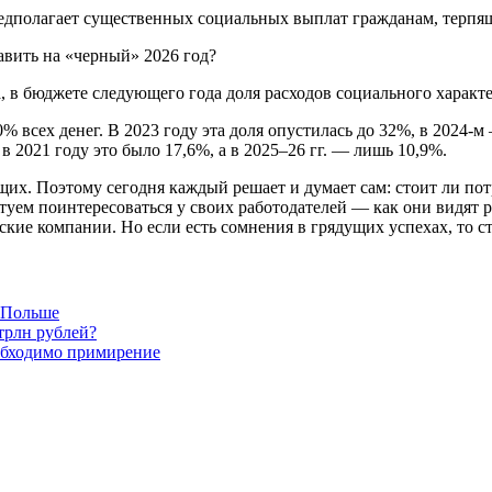
редполагает существенных социальных выплат гражданам, терпя
 в бюджете следующего года доля расходов социального характер
0% всех денег. В 2023 году эта доля опустилась до 32%, в 2024
 2021 году это было 17,6%, а в 2025–26 гг. — лишь 10,9%.
их. Поэтому сегодня каждый решает и думает сам: стоит ли пот
ветуем поинтересоваться у своих работодателей — как они видят 
ские компании. Но если есть сомнения в грядущих успехах, то ст
в Польше
трлн рублей?
обходимо примирение