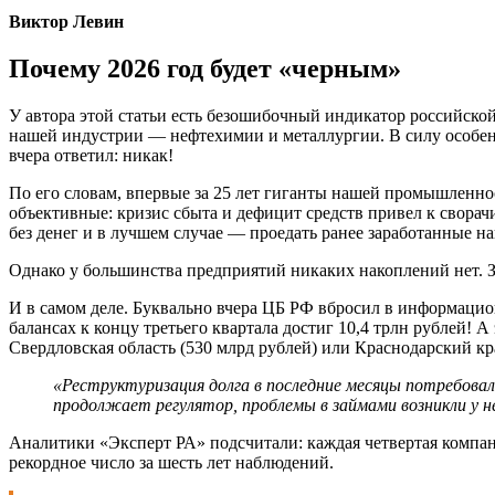
Виктор Левин
Почему 2026 год будет «черным»
У автора этой статьи есть безошибочный индикатор российско
нашей индустрии — нефтехимии и металлургии. В силу особенно
вчера ответил: никак!
По его словам, впервые за 25 лет гиганты нашей промышленн
объективные: кризис сбыта и дефицит средств привел к свора
без денег и в лучшем случае — проедать ранее заработанные н
Однако у большинства предприятий никаких накоплений нет. З
И в самом деле. Буквально вчера ЦБ РФ вбросил в информацио
балансах к концу третьего квартала достиг 10,4 трлн рублей! 
Свердловская область (530 млрд рублей) или Краснодарский кр
«Реструктуризация долга в последние месяцы потребовал
продолжает регулятор, проблемы в займами возникли у н
Аналитики «Эксперт РА» подсчитали: каждая четвертая компа
рекордное число за шесть лет наблюдений.