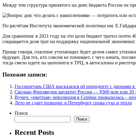
Между тем структура принятого на днях бюджета России не п
По расчётам Института экономической политики им. Е.Гайдара,
Для сравнения: в 2021 году на эти цели бюджет тратил почти 4
сокращается доля трат на поддержку национальной экономики: в
Проще говоря, спасение утопающих будет делом самих утопающ
будущее. Для тех, кто совсем не понимает, с чего начать, посо
тогда смело идите на шоппинги в ТРЦ, в автосалоны и риелтор
Похожие записи:
Госсекретарь США высказался об инциденте с дронами 
Сколько Финляндия заплатит России — $300 млн или 20 
Вучич: «цветная» революция в Сербии провалилась – не
Лето не сдает позиции: в Петербурге снова сухо и тепло
Поиск
Поиск
Recent Posts