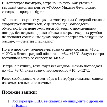
В Петербурге пасмурно, ветрено, но сухо. Как уточнил
ведущий синоптик центра «Фобос» Михаил Леус, дождя
сегодня в городе не будет.
«Синоптическую ситуация в атмосфере над Северной столице
сформирует антициклон, с центром над Вологодской
областью. В регионе ожидается облачная с прояснениями
погода, без осадков, однако облака и ветры северных румбов
не позволят солнечным лучам хорошо прогревать воздушные
массы», — отметил специалист.
По его прогнозу, температура воздуха днем составит +10…
+12°С, в Ленинградской области — +8…+13°С. Задует северо-
восточный ветер со скоростью 3-8 м/с.
Завтра, в пятницу, тоже будет без осадков. Ночью похолодает
до +1…+3°С, днем воздух прогреется до +10…+12°С.
Ранее сообщалось, что сентябрь в Петербурге оказался одним
из самых теплых и солнечных.
Похожие записи:
Госсекретарь США высказался об инциденте с дронами
в Польше