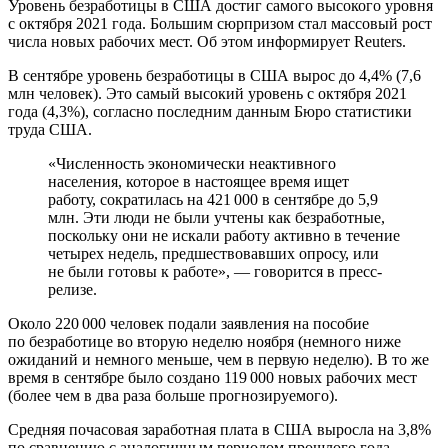
Уровень безработицы в США достиг самого высокого уровня
с октября 2021 года. Большим сюрпризом стал массовый рост
числа новых рабочих мест. Об этом информирует Reuters.
В сентябре уровень безработицы в США вырос до 4,4% (7,6
млн человек). Это самый высокий уровень с октября 2021
года (4,3%), согласно последним данным Бюро статистики
труда США.
«Численность экономически неактивного
населения, которое в настоящее время ищет
работу, сократилась на 421 000 в сентябре до 5,9
млн. Эти люди не были учтены как безработные,
поскольку они не искали работу активно в течение
четырех недель, предшествовавших опросу, или
не были готовы к работе», — говорится в пресс-
релизе.
Около 220 000 человек подали заявления на пособие
по безработице во вторую неделю ноября (немного ниже
ожиданий и немного меньше, чем в первую неделю). В то же
время в сентябре было создано 119 000 новых рабочих мест
(более чем в два раза больше прогнозируемого).
Средняя почасовая заработная плата в США выросла на 3,8%
по сравнению с аналогичным периодом прошлого года.