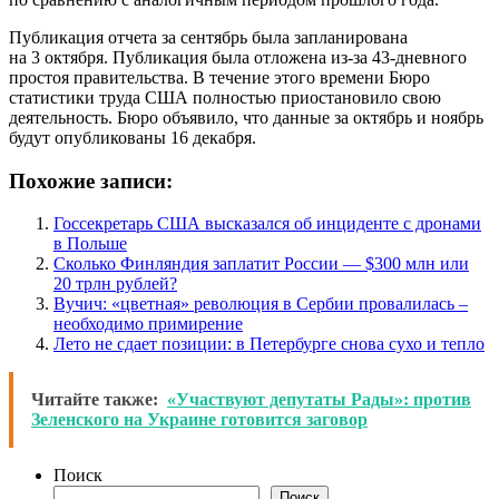
Публикация отчета за сентябрь была запланирована
на 3 октября. Публикация была отложена из-за 43-дневного
простоя правительства. В течение этого времени Бюро
статистики труда США полностью приостановило свою
деятельность. Бюро объявило, что данные за октябрь и ноябрь
будут опубликованы 16 декабря.
Похожие записи:
Госсекретарь США высказался об инциденте с дронами
в Польше
Сколько Финляндия заплатит России — $300 млн или
20 трлн рублей?
Вучич: «цветная» революция в Сербии провалилась –
необходимо примирение
Лето не сдает позиции: в Петербурге снова сухо и тепло
Читайте также:
«Участвуют депутаты Рады»: против
Зеленского на Украине готовится заговор
Поиск
Поиск