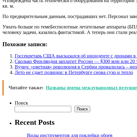
«Повреждена часть технического оборудования на территории з
кв. м.
По предварительным данным, пострадавших нет. Персонал заво
Узнать больше по темеБеспилотные летательные аппараты (БПЛ
человеку задачи, казались фантастикой. А теперь они стали ре
Похожие записи:
Госсекретарь США высказался об инциденте с дронами 
Сколько Финляндия заплатит России — $300 млн или 20 
Вучич: «цветная» революция в Сербии провалилась – не
Лето не сдает позиции: в Петербурге снова сухо и тепло
Читайте также:
Названы имена международных ведущих
Поиск
Поиск
Recent Posts
Виды инструментов для поклейки обоев