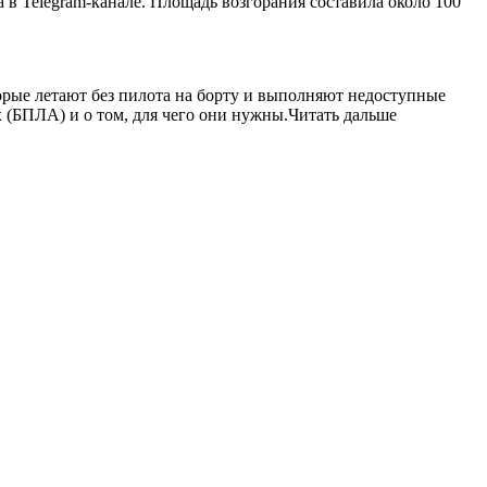
 в Telegram-канале. Площадь возгорания составила около 100
орые летают без пилота на борту и выполняют недоступные
х (БПЛА) и о том, для чего они нужны.Читать дальше