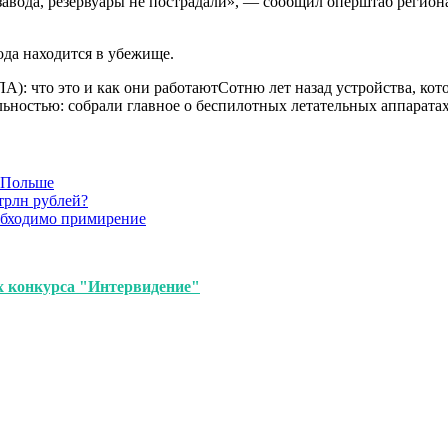
авода, резервуары не пострадали», — сообщил оперштаб региона
да находится в убежище.
А): что это и как они работаютСотню лет назад устройства, кот
альностью: собрали главное о беспилотных летательных аппарата
в Польше
трлн рублей?
обходимо примирение
 конкурса "Интервидение"