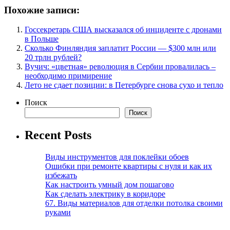
Похожие записи:
Госсекретарь США высказался об инциденте с дронами
в Польше
Сколько Финляндия заплатит России — $300 млн или
20 трлн рублей?
Вучич: «цветная» революция в Сербии провалилась –
необходимо примирение
Лето не сдает позиции: в Петербурге снова сухо и тепло
Поиск
Поиск
Recent Posts
Виды инструментов для поклейки обоев
Ошибки при ремонте квартиры с нуля и как их
избежать
Как настроить умный дом пошагово
Как сделать электрику в коридоре
67. Виды материалов для отделки потолка своими
руками