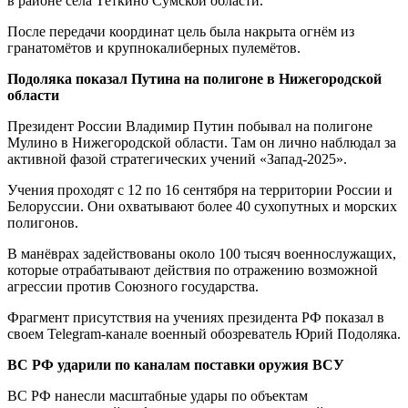
в районе села Тёткино Сумской области.
После передачи координат цель была накрыта огнём из
гранатомётов и крупнокалиберных пулемётов.
Подоляка показал Путина на полигоне в Нижегородской
области
Президент России Владимир Путин побывал на полигоне
Мулино в Нижегородской области. Там он лично наблюдал за
активной фазой стратегических учений «Запад-2025».
Учения проходят с 12 по 16 сентября на территории России и
Белоруссии. Они охватывают более 40 сухопутных и морских
полигонов.
В манёврах задействованы около 100 тысяч военнослужащих,
которые отрабатывают действия по отражению возможной
агрессии против Союзного государства.
Фрагмент присутствия на учениях президента РФ показал в
своем Telegram-канале военный обозреватель Юрий Подоляка.
ВС РФ ударили по каналам поставки оружия ВСУ
ВС РФ нанесли масштабные удары по объектам