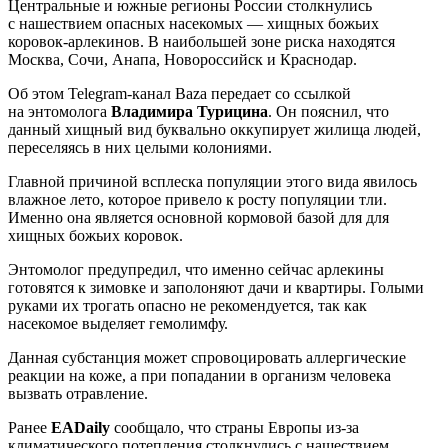
Центральные и южные регионы России столкнулись
с нашествием опасных насекомых — хищных божьих
коровок-арлекинов. В наибольшей зоне риска находятся
Москва, Сочи, Анапа, Новороссийск и Краснодар.
Об этом Telegram-канал Baza передает со ссылкой
на энтомолога
Владимира Турицина
. Он пояснил, что
данный хищный вид буквально оккупирует жилища людей,
переселяясь в них целыми колониями.
Главной причиной всплеска популяции этого вида явилось
влажное лето, которое привело к росту популяции тли.
Именно она является основной кормовой базой для для
хищных божьих коровок.
Энтомолог предупредил, что именно сейчас арлекины
готовятся к зимовке и заполоняют дачи и квартиры. Голыми
руками их трогать опасно не рекомендуется, так как
насекомое выделяет гемолимфу.
Данная субстанция может спровоцировать аллергические
реакции на коже, а при попадании в организм человека
вызвать отравление.
Ранее
EADaily
сообщало, что страны Европы из-за
климатического потепления столкнулись с нашествием