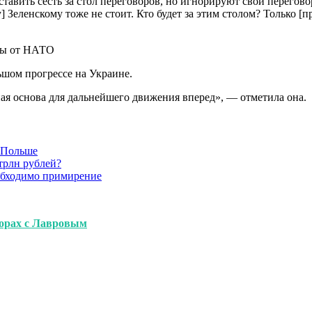
ставить сесть за стол переговоров, но игнорируют свои перегов
] Зеленскому тоже не стоит. Кто будет за этим столом? Только 
ны от НАТО
ьшом прогрессе на Украине.
чная основа для дальнейшего движения вперед», — отметила она.
в Польше
трлн рублей?
обходимо примирение
ворах с Лавровым