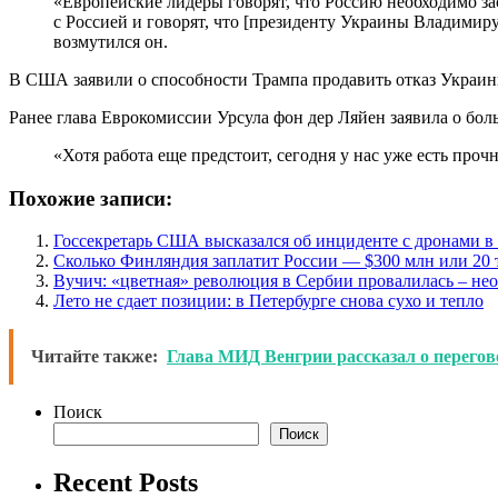
«Европейские лидеры говорят, что Россию необходимо за
с Россией и говорят, что [президенту Украины Владимиру
возмутился он.
В США заявили о способности Трампа продавить отказ Украи
Ранее глава Еврокомиссии Урсула фон дер Ляйен заявила о бол
«Хотя работа еще предстоит, сегодня у нас уже есть про
Похожие записи:
Госсекретарь США высказался об инциденте с дронами 
Сколько Финляндия заплатит России — $300 млн или 20 
Вучич: «цветная» революция в Сербии провалилась – не
Лето не сдает позиции: в Петербурге снова сухо и тепло
Читайте также:
Глава МИД Венгрии рассказал о перего
Поиск
Поиск
Recent Posts