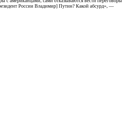
оры с американцами, сами отказываются вести переговоры
[президент России Владимир] Путин? Какой абсурд», —