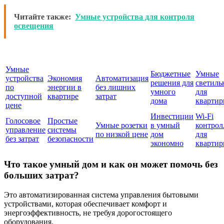
Читайте также:
Умные устройства для контроля
освещения
Умные
Бюджетные
Умные
устройства
Экономия
Автоматизация
решения для
светиль
по
энергии в
без лишних
умного
для
доступной
квартире
затрат
дома
кварти
цене
Инвестиции
Wi-Fi
Голосовое
Простые
Умные розетки
в умный
контрол
управление
системы
по низкой цене
дом
для
без затрат
безопасности
экономно
кварти
Что такое умный дом и как он может помочь без
больших затрат?
Это автоматизированная система управления бытовыми
устройствами, которая обеспечивает комфорт и
энергоэффективность, не требуя дорогостоящего
оборудования.