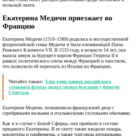
польской знати.
Екатерина Медичи приезжает во
Францию
Екатерина Медичи (1519–1589) родилась в могущественной
флорентийской семье Медичи и была племянницей Папы
Римского Климента VII. В 1533 году, в возрасте 14 лет, она
вышла замуж за будущего короля Франции Генриха II в
рамках политического союза между Францией и папством,
что позволило ей переехать из Италии во Францию.
Читайте также:
Еще один танкер российского
«теневого флота» подал сигнал бедствия у берегов
Сенегала
Екатерина Медичи, познакомила французский двор с
серебряными вилками и итальянскими столовыми обычаями.
Как и в случае с Боной Сфорца, они прибыли в составе
приданого Екатерины. В ее свиту также входили повара,
кондитеры и парфюмеры, а также торговцы артишоками,