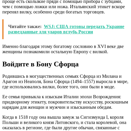
проще есть скользкие пряди с помощью прибора с зубцами,
чем с помощью ложки или ножа. Итальянский этикет вскоре
перенял вилку, особенно среди богатых торговцев.
Читайте также:
WSJ: США готовы передать Украине
разведданные для ударов вглубь России
Именно благодаря этому богатому сословию в XVI веке две
женщины познакомили остальную Европу с вилкой.
Войдите в Бону Сфорца
Родившись в могущественных семьях Сфорца из Милана и
Арагон из Неаполя, Бона Сфорца (1494–1557) выросла в мире,
где использовались вилки, более того, они были в моде.
Ее семья привыкла к изыскам Италии эпохи Возрождения:
придворному этикету, покровительству искусству, роскошным
нарядам для женщин и мужчин и изысканным обедам.
Когда в 1518 году она вышла замуж за Сигизмунда I, короля
Польши и великого князя Литовского, и стала королевой, она
оказалась в регионе, где были другие обычаи, связанные с