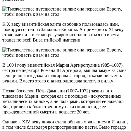
К X веку византийская элита свободно пользовалась ими,
шокируя гостей из Западной Европы. А примерно к XI веку
столовые вилки стали регулярно использоваться во время
трапез по всей Византийской империи.
В 1004 году византийская Мария Аргиропулина (985–1007),
сестра императора Романа III Аргироса, вышла замуж за сына
венецианского дожа и шокировала город, отказавшись есть
руками. Вместо этого она использовала золотую вилку.
Позже богослов Пётр Дамиани (1007–1072) заявил, что
тщеславие Марии, которая ела с помощью «искусственных
металлических вилок», а не пальцами, которыми ее наделил
Бог, привело к божественному наказанию в виде ее
преждевременной смерти в возрасте 20 лет.
Однако к XIV веку вилки стали обычным явлением в Италии,
в том числе благодаря распространению пасты. Было гораздо