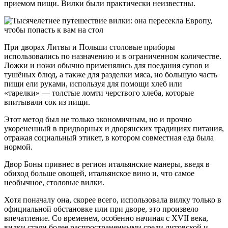
приемом пищи. Вилки были практически неизвестны.
При дворах Литвы и Польши столовые приборы
использовались по назначению и в ограниченном количестве.
Ложки и ножи обычно применялись для поедания супов и
тушёных блюд, а также для разделки мяса, но большую часть
пищи ели руками, используя для помощи хлеб или
«тарелки» — толстые ломти черствого хлеба, которые
впитывали сок из пищи.
Этот метод был не только экономичным, но и прочно
укорененный в придворных и дворянских традициях питания,
отражая социальный этикет, в котором совместная еда была
нормой.
Двор Боны привнес в регион итальянские манеры, введя в
обиход больше овощей, итальянское вино и, что самое
необычное, столовые вилки.
Хотя поначалу она, скорее всего, использовала вилку только в
официальной обстановке или при дворе, это произвело
впечатление. Со временем, особенно начиная с XVII века,
вилки стали более распространенными среди литовской и