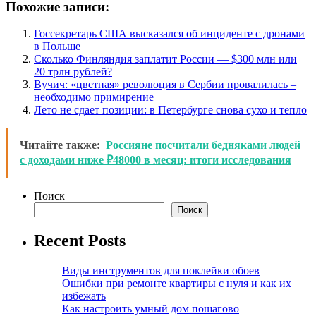
Похожие записи:
Госсекретарь США высказался об инциденте с дронами
в Польше
Сколько Финляндия заплатит России — $300 млн или
20 трлн рублей?
Вучич: «цветная» революция в Сербии провалилась –
необходимо примирение
Лето не сдает позиции: в Петербурге снова сухо и тепло
Читайте также:
Россияне посчитали бедняками людей
с доходами ниже ₽48000 в месяц: итоги исследования
Поиск
Поиск
Recent Posts
Виды инструментов для поклейки обоев
Ошибки при ремонте квартиры с нуля и как их
избежать
Как настроить умный дом пошагово