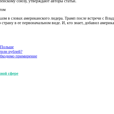
ейскому союзу, утверждают авторы статьи.
том
казм в словах американского лидера. Трамп после встречи с Вл
страну в ее первоначальном виде. И, кто знает, добавил америк
в Польше
трлн рублей?
обходимо примирение
ной сфере