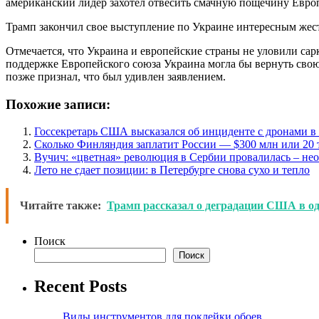
американский лидер захотел отвесить смачную пощечину Европ
Трамп закончил свое выступление по Украине интересным жес
Отмечается, что Украина и европейские страны не уловили сар
поддержке Европейского союза Украина могла бы вернуть свою 
позже признал, что был удивлен заявлением.
Похожие записи:
Госсекретарь США высказался об инциденте с дронами 
Сколько Финляндия заплатит России — $300 млн или 20 
Вучич: «цветная» революция в Сербии провалилась – не
Лето не сдает позиции: в Петербурге снова сухо и тепло
Читайте также:
Трамп рассказал о деградации США в од
Поиск
Поиск
Recent Posts
Виды инструментов для поклейки обоев