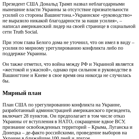
Президент США Дональд Трамп назвал неблагодарными
нынешние власти Украины за отсутствие признательности
усилий со стороны Вашингтона.»Украинское «руководство»
не выразило никакой благодарности за наши усилия», –
написал американский лидер на своей странице в социальной
сети Truth Social.
При этом глава Белого дома не уточнил, что он имел в виду –
усилия по мирному урегулированию конфликта либо по
поддержке Украины.
Он также отметил, что война между РФ и Украиной является
«жестокой и ужасной», однако при сильном и руководстве в
Вашингтоне и Киеве в свое время она никогда не случилась
бы.
Мирный план
План США по урегулированию конфликта на Украине,
разработанный администрацией американского президента,
включает 28 пунктов. Он предполагает в том числе отказ
Украины от вступления в НАТО, сокращение вдвое ВСУ,
признание освобожденных территорий – Крыма, Луганска и
Донецка – де-факто российскими, проведение выборов на
Украине в ближайшие 100 дней и другое.