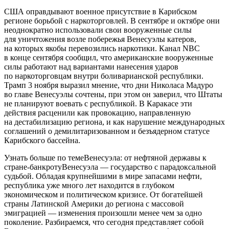
США оправдывают военное присутствие в Карибском
регионе борьбой с наркоторговлей. В сентябре и октябре они
неоднократно использовали свои вооруженные силы
для уничтожения возле побережья Венесуэлы катеров,
на которых якобы перевозились наркотики. Канал NBC
в конце сентября сообщил, что американские вооруженные
силы работают над вариантами нанесения ударов
по наркоторговцам внутри боливарианской республики.
Трамп 3 ноября выразил мнение, что дни Николаса Мадуро
во главе Венесуэлы сочтены, при этом он заверил, что Штаты
не планируют воевать с республикой. В Каракасе эти
действия расценили как провокацию, направленную
на дестабилизацию региона, и как нарушение международных
соглашений о демилитаризованном и безъядерном статусе
Карибского бассейна.
Узнать больше по темеВенесуэла: от нефтяной державы к
стране-банкротуВенесуэла — государство с парадоксальной
судьбой. Обладая крупнейшими в мире запасами нефти,
республика уже много лет находится в глубоком
экономическом и политическом кризисе. От богатейшей
страны Латинской Америки до региона с массовой
эмиграцией — изменения произошли менее чем за одно
поколение. Разбираемся, что сегодня представляет собой