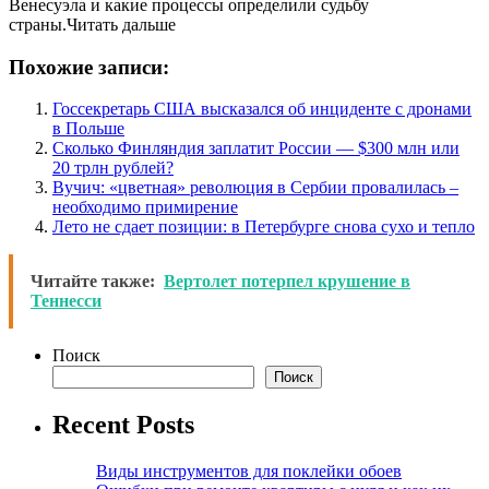
Венесуэла и какие процессы определили судьбу
страны.Читать дальше
Похожие записи:
Госсекретарь США высказался об инциденте с дронами
в Польше
Сколько Финляндия заплатит России — $300 млн или
20 трлн рублей?
Вучич: «цветная» революция в Сербии провалилась –
необходимо примирение
Лето не сдает позиции: в Петербурге снова сухо и тепло
Читайте также:
Вертолет потерпел крушение в
Теннесси
Поиск
Поиск
Recent Posts
Виды инструментов для поклейки обоев