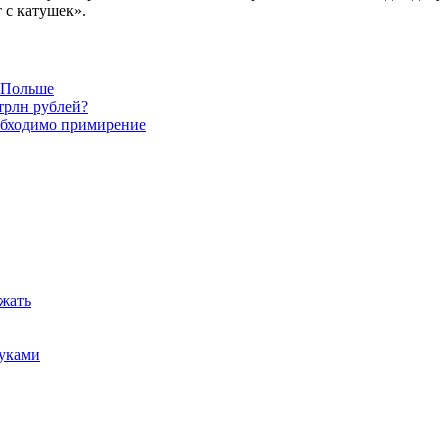
 с катушек».
в Польше
трлн рублей?
обходимо примирение
ежать
руками