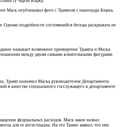
ктивисту Чарли Кирку.
нее Маск опубликовал фото с Трампом с панихиды Кирка,
м. Однако подробности состоявшейся беседы раскрывать не
Издание называет возможное примирение Трампа и Маска
в отношениях между двумя самыми влиятельными фигурами
х, Трамп назначил Маска руководителем Департамента
очий в качестве специального госслужащего в департаменте
ращении федеральных расходов. Маск закон назвал
енты для ее регистрации. На это Трамп заявил, что ему