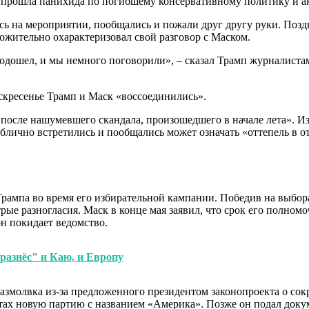
на прошла панихида по погибшему консервативному политику и а
ь на мероприятии, пообщались и пожали друг другу руки. Позд
ожительно охарактеризовал свой разговор с Маском.
подошел, и мы немного поговорили», – сказал Трамп журналиста
оскресенье Трамп и Маск «воссоединились».
а после нашумевшего скандала, произошедшего в начале лета». 
публично встретились и пообщались может означать «оттепель 
мпа во время его избирательной кампании. Победив на выбора
рые разногласия. Маск в конце мая заявил, что срок его полном
н покидает ведомство.
разнёс" и Каю, и Европу
змолвка из-за предложенного президентом законопроекта о сок
тах новую партию с названием «Америка». Позже он подал докум