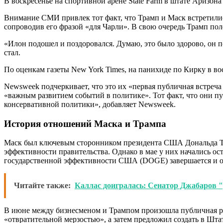
В воскресенье на спортивной арене State Farm в штате Аризо
Внимание СМИ привлек тот факт, что Трамп и Маск встретилис
сопроводив его фразой «для Чарли». В свою очередь Трамп пол
«Илон подошел и поздоровался. Думаю, это было здорово, он 
стал.
По оценкам газеты New York Times, на панихиде по Кирку в в
Newsweek подчеркивает, что это их «первая публичная встреч
«важным развитием событий в политике». Тот факт, что они 
консервативной политики», добавляет Newsweek.
История отношений Маска и Трампа
Маск был ключевым сторонником президента США Дональда Тра
эффективности правительства. Однако в мае у них начались ост
государственной эффективности США (DOGE) завершается и о
Читайте также:
Каллас доигралась: Сенатор Джабаров "
В июне между бизнесменом и Трампом произошла публичная ра
«отвратительной мерзостью», а затем предложил создать в Шта