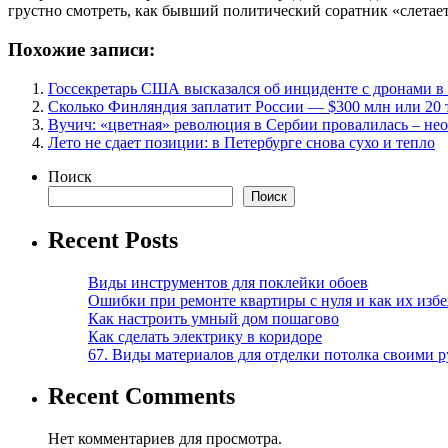
грустно смотреть, как бывший политический соратник «слетает
Похожие записи:
Госсекретарь США высказался об инциденте с дронами 
Сколько Финляндия заплатит России — $300 млн или 20 
Вучич: «цветная» революция в Сербии провалилась – не
Лето не сдает позиции: в Петербурге снова сухо и тепло
Поиск
Поиск
Recent Posts
Виды инструментов для поклейки обоев
Ошибки при ремонте квартиры с нуля и как их изб
Как настроить умный дом пошагово
Как сделать электрику в коридоре
67. Виды материалов для отделки потолка своими 
Recent Comments
Нет комментариев для просмотра.