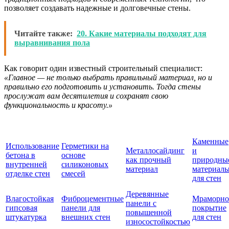
позволяет создавать надежные и долговечные стены.
Читайте также:
20. Какие материалы подходят для
выравнивания пола
Как говорит один известный строительный специалист:
«Главное — не только выбрать правильный материал, но и
правильно его подготовить и установить. Тогда стены
прослужат вам десятилетия и сохранят свою
функциональность и красоту.»
Каменные
Использование
Герметики на
Металлосайдинг
и
бетона в
основе
как прочный
природны
внутренней
силиконовых
материал
материал
отделке стен
смесей
для стен
Деревянные
Влагостойкая
Фиброцементные
Мраморно
панели с
гипсовая
панели для
покрытие
повышенной
штукатурка
внешних стен
для стен
износостойкостью