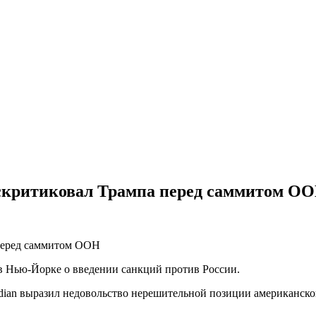
аскритиковал Трампа перед саммитом О
в Нью-Йорке о введении санкций против России.
ian выразил недовольство нерешительной позиции американског