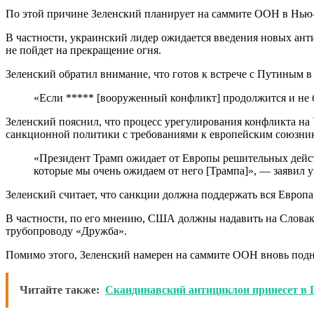
По этой причине Зеленский планирует на саммите ООН в Нью-Й
В частности, украинский лидер ожидается введения новых ант
не пойдет на прекращение огня.
Зеленский обратил внимание, что готов к встрече с Путиным в
«Если ***** [вооруженный конфликт] продолжится и не б
Зеленский пояснил, что процесс урегулирования конфликта на 
санкционной политики с требованиями к европейским союзни
«Президент Трамп ожидает от Европы решительных действ
которые мы очень ожидаем от него [Трампа]», — заявил 
Зеленский считает, что санкции должна поддержать вся Европа
В частности, по его мнению, США должны надавить на Словаки
трубопроводу «Дружба».
Помимо этого, Зеленский намерен на саммите ООН вновь подн
Читайте также:
Скандинавский антициклон принесет в П