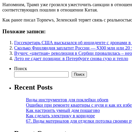
Напомним, Трамп уже грозился ужесточить санкции в отношени
соответствующих пошлин в отношении Китая.
Как ранее писал Topnews, Зеленский теряет связь с реальностью
Похожие записи:
Госсекретарь США высказался об инциденте с дронами 
Сколько Финляндия заплатит России — $300 млн или 20 
Вучич: «цветная» революция в Сербии провалилась – не
Лето не сдает позиции: в Петербурге снова сухо и тепло
Поиск
Поиск
Recent Posts
Виды инструментов для поклейки обоев
Ошибки при ремонте квартиры с нуля и как их изб
Как настроить умный дом пошагово
Как сделать электрику в коридоре
67. Виды материалов для отделки потолка своими 