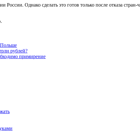
и России. Однако сделать это готов только после отказа стран
.
в Польше
трлн рублей?
обходимо примирение
ежать
руками