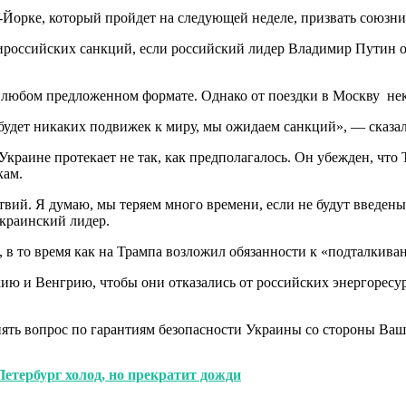
орке, который пройдет на следующей неделе, призвать союзник
ироссийских санкций, если российский лидер Владимир Путин от
 любом предложенном формате. Однако от поездки в Москву неко
удет никаких подвижек к миру, мы ожидаем санкций», — сказал
Украине протекает не так, как предполагалось. Он убежден, что
кам.
ий. Я думаю, мы теряем много времени, если не будут введены
украинский лидер.
, в то время как на Трампа возложил обязанности к «подталкив
ю и Венгрию, чтобы они отказались от российских энергоресур
ять вопрос по гарантиям безопасности Украины со стороны Ваш
етербург холод, но прекратит дожди