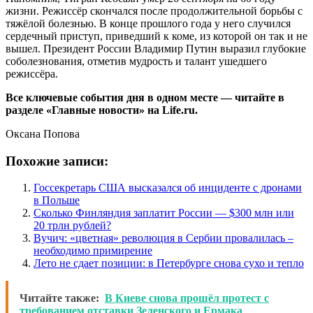
жизни. Режиссёр скончался после продолжительной борьбы с
тяжёлой болезнью. В конце прошлого года у него случился
сердечный приступ, приведший к коме, из которой он так и не
вышел. Президент России Владимир Путин выразил глубокие
соболезнования, отметив мудрость и талант ушедшего
режиссёра.
Все ключевые события дня в одном месте — читайте в
разделе «Главные новости» на Life.ru.
Оксана Попова
Похожие записи:
Госсекретарь США высказался об инциденте с дронами
в Польше
Сколько Финляндия заплатит России — $300 млн или
20 трлн рублей?
Вучич: «цветная» революция в Сербии провалилась –
необходимо примирение
Лето не сдает позиции: в Петербурге снова сухо и тепло
Читайте также:
В Киеве снова прошёл протест с
требованием отставки Зеленского и Ермака