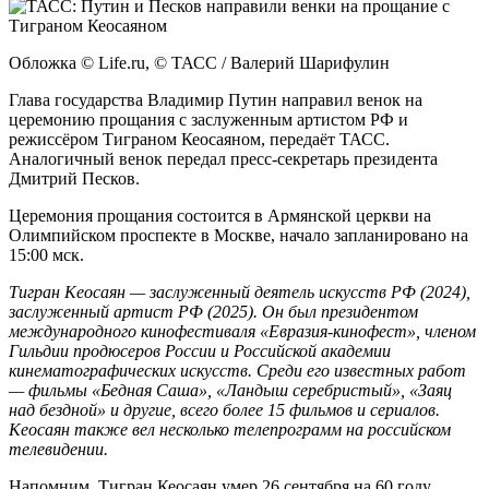
Обложка © Life.ru, © ТАСС / Валерий Шарифулин
Глава государства Владимир Путин направил венок на
церемонию прощания с заслуженным артистом РФ и
режиссёром Тиграном Кеосаяном, передаёт ТАСС.
Аналогичный венок передал пресс-секретарь президента
Дмитрий Песков.
Церемония прощания состоится в Армянской церкви на
Олимпийском проспекте в Москве, начало запланировано на
15:00 мск.
Тигран Кеосаян — заслуженный деятель искусств РФ (2024),
заслуженный артист РФ (2025). Он был президентом
международного кинофестиваля «Евразия-кинофест», членом
Гильдии продюсеров России и Российской академии
кинематографических искусств. Среди его известных работ
— фильмы «Бедная Саша», «Ландыш серебристый», «Заяц
над бездной» и другие, всего более 15 фильмов и сериалов.
Кеосаян также вел несколько телепрограмм на российском
телевидении.
Напомним, Тигран Кеосаян умер 26 сентября на 60 году