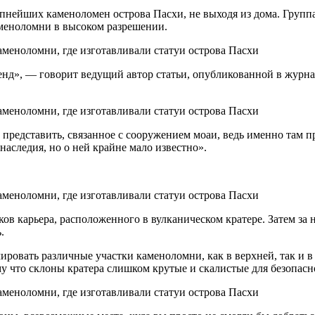
упнейших каменоломен острова Пасхи, не выходя из дома. Групп
меноломни в высоком разрешении.
нд», — говорит ведущий автор статьи, опубликованной в журн
 представить, связанное с сооружением моаи, ведь именно там пр
следия, но о ней крайне мало известно».
ков карьера, расположенного в вулканическом кратере. Затем з
.
ровать различные участки каменоломни, как в верхней, так и в
му что склоны кратера слишком крутые и скалистые для безопасн