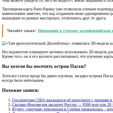
«Вы можете увидеть то, чего не видите с земли: вершины и ск
Трехмерная карта Рано-Рараку уже позволила ученым подтверд
каменоломни заметно, что над созданием моаи одновременно р
вышедшие из разных мастерских, отличались друг от друга.
Читайте также:
Инновация в туризме: калифорнийская к
Исследователи планируют активно использовать 3D-модель для 
Кроме того, он и его коллеги рассчитывают, что изучение карт
Вы хотели бы посетить остров Пасхи?
Хотя все статуи вроде бы давно изучены, загадки острова Пасх
всегда было небольшим.
Похожие записи:
Госсекретарь США высказался об инциденте с дронами 
Сколько Финляндия заплатит России — $300 млн или 20 
Вучич: «цветная» революция в Сербии провалилась – не