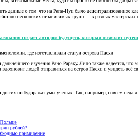
лоны, всевозможные места, куда вы просто не смогли бы добрать
ить данные о том, что на Рапа-Нуи было децентрализованное кл
аботало нескольких независимых групп — в разных мастерских 
омпания создает автодом будущего, который позволит путеш
дальнейшего изучения Рано-Рараку. Липо также надеется, что м
ы вдохновит людей отправиться на остров Пасхи и увидеть всё с
и до сих по будоражат умы ученых. Так, например, совсем недавн
в Польше
трлн рублей?
обходимо примирение