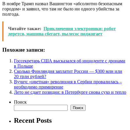
В ноябре Трамп назвал Вашингтон «абсолютно безопасным
городом» и заявил, что там не было ни одного убийства за
полгода.
Читайте также:
Приключения электроники: робот
дерется, машина сбегает, пылесос поджигает
Похожие записи:
Госсекретарь США высказался об инциденте с дронами
в Польше
Сколько Финляндия заплатит России — $300 млн или
20 трлн рублей?
Вучич: «цветная» революция в Сербии провалилась –
необходимо примирение
Лето не сдает позиции: в Петербурге снова сухо и тепло
Поиск
Поиск
Recent Posts