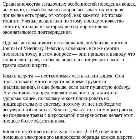
Среди множества загадочных особенностей поведения кошек,
возможно, самый большой вопрос вызывает их упорная
привычка есть траву, от которой, как кажется, их только
тошнит. Ученые выдвигали по этому поводу множество
гипотез, ни одна из которых до сих пор не нашла
окончательного подтверждения.
Однако, авторы нового исследования, опубликованного в
Journal of Veterinary Behavior, возможно, все же смогли
поставить точку в этом вопросе — они пришли к выводу, что
кошки едят траву, чтобы выводить из пищеварительного
тракта комки шерсти.
Комки шерсти — неотъемлемая часть жизни кошек. Они
проглатывают много шерсти во время груминга
(вылизывания), и еще больше, если едят пушистую добычу.
Эта густая масса представляет опасность для жизни и
здоровья кошек, поскольку может блокировать их
пищеварительную систему, поэтому от нее необходимо
регулярно избавляться. Кошки делают это с помощью рвоты,
но поедание травы с шероховатой поверхностью делает этот
процесс более эффективным.
Биологи из Университета Хай-Пойнт (США) изучили с
помощью электронного микроскопа образцы комков шерсти,