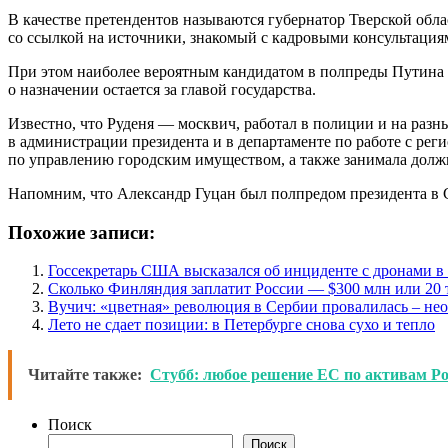
В качестве претендентов называются губернатор Тверской обл
со ссылкой на источники, знакомый с кадровыми консультация
При этом наиболее вероятным кандидатом в полпреды Путина в
о назначении остается за главой государства.
Известно, что Руденя — москвич, работал в полиции и на разн
в администрации президента и в департаменте по работе с р
по управлению городским имуществом, а также занимала долж
Напомним, что Александр Гуцан был полпредом президента в С
Похожие записи:
Госсекретарь США высказался об инциденте с дронами 
Сколько Финляндия заплатит России — $300 млн или 20 
Вучич: «цветная» революция в Сербии провалилась – не
Лето не сдает позиции: в Петербурге снова сухо и тепло
Читайте также:
Стубб: любое решение ЕС по активам Р
Поиск
Поиск