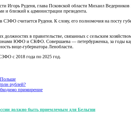
асти Игорь Руденя, глава Псковской области Михаил Ведерников
ми и близкий к администрации президента.
 СЗФО считается Руденя. К слову, его полномочия на посту губ
ых должностях в правительстве, связанных с сельским хозяйств
егионами ЮФО и СКФО. Совершаева — петербурженка, за годы кар
ность вице-губернатора Ленобласти.
ЗФО с 2018 года по 2025 год.
в Польше
трлн рублей?
обходимо примирение
оссии должно быть приемлемым для Бельгии