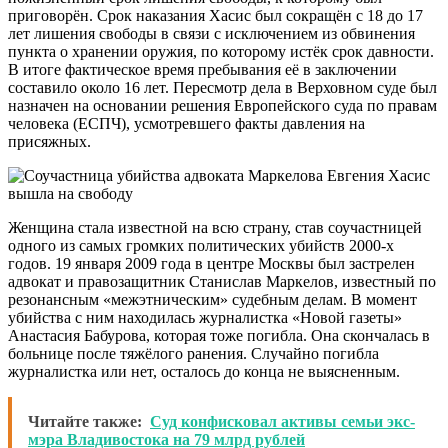
приговорён. Срок наказания Хасис был сокращён с 18 до 17
лет лишения свободы в связи с исключением из обвинения
пункта о хранении оружия, по которому истёк срок давности.
В итоге фактическое время пребывания её в заключении
составило около 16 лет. Пересмотр дела в Верховном суде был
назначен на основании решения Европейского суда по правам
человека (ЕСПЧ), усмотревшего факты давления на
присяжных.
Женщина стала известной на всю страну, став соучастницей
одного из самых громких политических убийств 2000-х
годов. 19 января 2009 года в центре Москвы был застрелен
адвокат и правозащитник Станислав Маркелов, известный по
резонансным «межэтническим» судебным делам. В момент
убийства с ним находилась журналистка «Новой газеты»
Анастасия Бабурова, которая тоже погибла. Она скончалась в
больнице после тяжёлого ранения. Случайно погибла
журналистка или нет, осталось до конца не выясненным.
Читайте также:
Суд конфисковал активы семьи экс-
мэра Владивостока на 79 млрд рублей