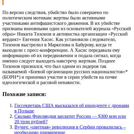
По версии следствия, убийство было совершено по
политическим мотивам: жертвы были активными
участниками антифашистского движения. В их убийстве
признаны виновными один из основателей журнала «Русский
образ» Никита Тихонов и активистка организации «Русский
вердикт» Евгения Хасис. Как установили следователи,
Тихонов выстрелил в Маркелова и Бабурову, когда те
выходили с пресс-конференции. А Хасис передавала ему
информацию об их передвижении и подала сигнал, когда
именно следует выходить навстречу жертвам. Позднее
Тихонов признался, что был одним из лидеров так
называемой «Боевой организации русских националистов»*
(БОРН*) и принимал участие в серии убийств на почве
идеологической и расовой ненависти.
Похожие записи:
Госсекретарь США высказался об инциденте с дронами
в Польше
Сколько Финляндия заплатит России — $300 млн или
20 трлн рублей?
Вучич: «цветная» революция в Сербии провалилась –
необходимо примирение