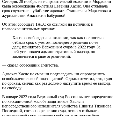
Сегодня, 28 ноября, из исправительной колонии в Мордовии
была освобождена 40-летняя Евгения Хасис. Она отбывала
срок соучастие в убийстве адвоката Станислава Маркелова и
журналистки Анастасии Бабуровой.
Об этом сообщает ТАСС со ссылкой на источник в
правоохранительных органах.
Хасис освобождена из колонии, так как полностью
отбыла срок с учетом последнего решения по ее
делу, принятого Верховным судом в 2022 году. За
ней установлен административный надзор, он
заключается в ряде ограничений,
— сказал собеседник агентства.
Адвокат Хасис не смог ни подтвердить, ни опровергнуть
освобождение своей подзащитной. Однако отметил, что, судя
по срокам, сейчас как раз должно наступить время её выхода
на свободу.
В январе 2022 года Верховный суд России вынес определение
по кассационной жалобе защитников Хасис и
непосредственного исполнителя убийства Никиты Тихонова.
Последний, согласно решению суда, остался отбывать
пожизненный срок лишения свободы, к которому был