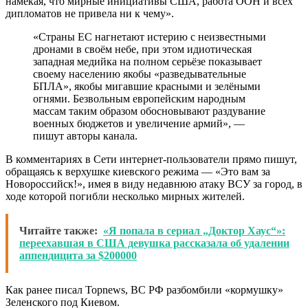
намекая, что мирные инициативы США, работа ООН и всех
дипломатов не привела ни к чему».
«Страны ЕС нагнетают истерию с неизвестными
дронами в своём небе, при этом идиотическая
западная медийка на полном серьёзе показывает
своему населению якобы «разведывательные
БПЛА», якобы мигавшие красными и зелёными
огнями. Безвольным европейским народным
массам таким образом обосновывают раздувание
военных бюджетов и увеличение армий», —
пишут авторы канала.
В комментариях в Сети интернет-пользователи прямо пишут,
обращаясь к верхушке киевского режима — «Это вам за
Новороссийск!», имея в виду недавнюю атаку ВСУ за город, в
ходе которой погибли несколько мирных жителей.
Читайте также:
«Я попала в сериал „Доктор Хаус“»:
переехавшая в США девушка рассказала об удалении
аппендицита за $200000
Как ранее писал Topnews, ВС РФ разбомбили «кормушку»
Зеленского под Киевом.