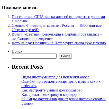
Похожие записи:
Госсекретарь США высказался об инциденте с дронами
в Польше
Сколько Финляндия заплатит России — $300 млн или
20 трлн рублей?
Вучич: «цветная» революция в Сербии провалилась –
необходимо примирение
Лето не сдает позиции: в Петербурге снова сухо и тепло
Поиск
Поиск
Recent Posts
Виды инструментов для поклейки обоев
Ошибки при ремонте квартиры с нуля и как их
избежать
Как настроить умный дом пошагово
Как сделать электрику в коридоре
67. Виды материалов для отделки потолка своими
руками