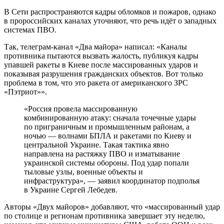
В Сети распространяются кадры обломков и пожаров, однако
в пророссийских каналах уточняют, что речь идёт о западных
системах ПВО.
Так, телеграм-канал «Два майора» написал: «Каналы
противника пытаются вызвать жалость, публикуя кадры
упавшей ракеты в Киеве после массированных ударов и
показывая разрушения гражданских объектов. Вот только
проблема в том, что это ракета от американского ЗРС
«Пэтриот»».
«Россия провела массированную
комбинированную атаку: сначала точечные удары
по приграничным и промышленным районам, а
ночью — волнами БПЛА и ракетами по Киеву и
центральной Украине. Такая тактика явно
направлена на растяжку ПВО и изматывание
украинской системы обороны. Под удар попали
тыловые узлы, военные объекты и
инфраструктура», — заявил координатор подполья
в Украине Сергей Лебедев.
Авторы «Двух майоров» добавляют, что «массированный удар
по столице и регионам противника завершает эту неделю,