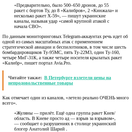
«Предварительно, было 500–650 дронов, до 55
ракет с бортов Ту, до 8 «Калибров», 2 «Кинжала» и
несколько ракет Х-59», — пишут украинские
каналы, называя удар «самой крупной атакой с
начала СВО».
По данным мониторинговых Telegram-аккаунтах речь идет об
одной из самых масштабных атак с применением
стратегической авиации и беспилотников, в том числе шесть
бомбардировщиков Ту-95МС, пять Ту-22М3, один Ту-160,
четыре МиГ-31К, а также четыре носителя крылатых ракет
«Калибр», пишет портал Avia.Pro.
Читайте также:
В Петербурге взлетели цены на
непродовольственные товары
Как отмечает один из каналов, «летело реально ОЧЕНЬ много
всего».
«Жуляны — прилёт. Ещё одна группа ракет Киев/
область. В Киеве просто ад — взрыв за взрывом»,
— сообщает о разрушениях в столице украинский
блогер Анатолий Шарий .