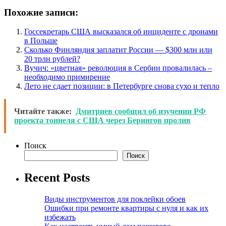
Похожие записи:
Госсекретарь США высказался об инциденте с дронами
в Польше
Сколько Финляндия заплатит России — $300 млн или
20 трлн рублей?
Вучич: «цветная» революция в Сербии провалилась –
необходимо примирение
Лето не сдает позиции: в Петербурге снова сухо и тепло
Читайте также:
Дмитриев сообщил об изучении РФ
проекта тоннеля с США через Берингов пролив
Поиск
Поиск
Recent Posts
Виды инструментов для поклейки обоев
Ошибки при ремонте квартиры с нуля и как их
избежать