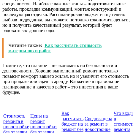
специалистов. Наиболее важные этапы – подготовительные
работы, прокладка коммуникаций, монтаж конструкций и
последующая отделка. Расспланировав бюджет и тщательно
выбрав подрядчика, вы сможете не только сэкономить деньги,
но и получить качественный результат, который будет
радовать вас долгие годы.
Читайте также:
Как рассчитать стоимость
материалов и работ
Помните, что главное – не экономить на безопасности и
долговечности. Хорошо выполненный ремонт не только
повысит комфорт вашего жилья, но и увеличит его стоимость
при продаже или сдаче в аренду. Вложение в правильное
планирование и качество работ – это инвестиция в ваше
будущее.
Как
Что вход
Стоимость
Цены на
рассчитать
Средняя цена
в
ремонта в
ремонт
бюджет на
за ремонт в
стоимост
новостройке
новостройки
ремонт без
новостройке
ремонта
без отделки
без отделки