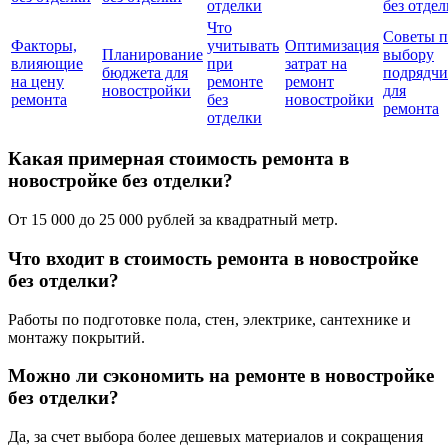
отделки
без отде
Что
Советы п
Факторы,
учитывать
Оптимизация
Планирование
выбору
влияющие
при
затрат на
бюджета для
подрядчи
на цену
ремонте
ремонт
новостройки
для
ремонта
без
новостройки
ремонта
отделки
Какая примерная стоимость ремонта в
новостройке без отделки?
От 15 000 до 25 000 рублей за квадратный метр.
Что входит в стоимость ремонта в новостройке
без отделки?
Работы по подготовке пола, стен, электрике, сантехнике и
монтажу покрытий.
Можно ли сэкономить на ремонте в новостройке
без отделки?
Да, за счет выбора более дешевых материалов и сокращения