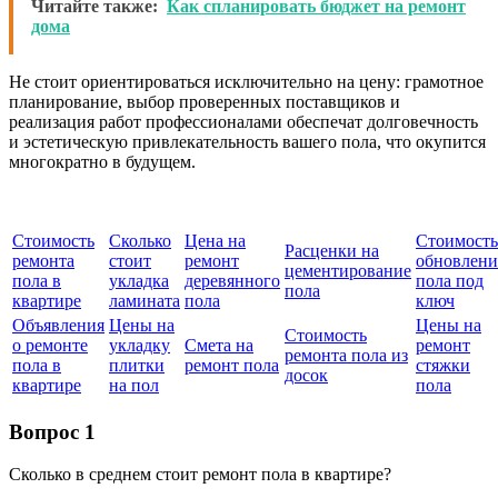
Читайте также:
Как спланировать бюджет на ремонт
дома
Не стоит ориентироваться исключительно на цену: грамотное
планирование, выбор проверенных поставщиков и
реализация работ профессионалами обеспечат долговечность
и эстетическую привлекательность вашего пола, что окупится
многократно в будущем.
Стоимость
Сколько
Цена на
Стоимость
Расценки на
ремонта
стоит
ремонт
обновлени
цементирование
пола в
укладка
деревянного
пола под
пола
квартире
ламината
пола
ключ
Объявления
Цены на
Цены на
Стоимость
о ремонте
укладку
Смета на
ремонт
ремонта пола из
пола в
плитки
ремонт пола
стяжки
досок
квартире
на пол
пола
Вопрос 1
Сколько в среднем стоит ремонт пола в квартире?