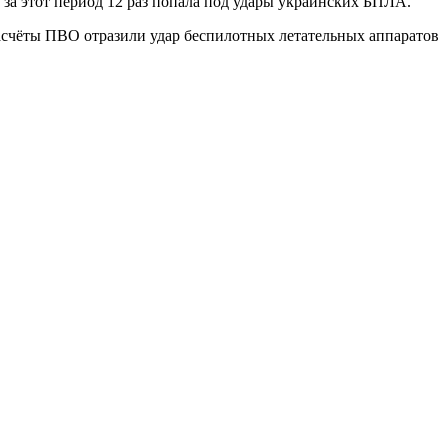
 за этот период 12 раз попала под удары украинских БПЛА.
Расчёты ПВО отразили удар беспилотных летательных аппаратов