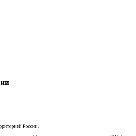
сии
рриторией России.