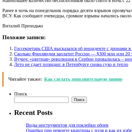
Наибольшее количество беспилотников было сбито в ночь с 22 
Ранее в ночь на понедельник порядка десяти взрывов прозвуч
ВСУ. Как сообщают очевидцы, громкие взрывы начались около 
Виталий Приходько
Похожие записи:
Госсекретарь США высказался об инциденте с дронами 
Сколько Финляндия заплатит России — $300 млн или 20 
Вучич: «цветная» революция в Сербии провалилась – не
Лето не сдает позиции: в Петербурге снова сухо и тепло
Читайте также:
Как сделать дополнительную линию
Поиск
Поиск
Recent Posts
Виды инструментов для поклейки обоев
Ошибки при ремонте квартиры с нуля и как их изб