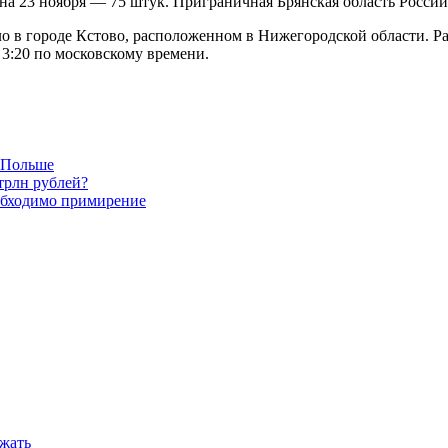
на 23 ноября — 75 штук. Приграничная Брянская область России
ало в городе Кстово, расположенном в Нижегородской области. 
3:20 по московскому времени.
в Польше
трлн рублей?
обходимо примирение
ежать