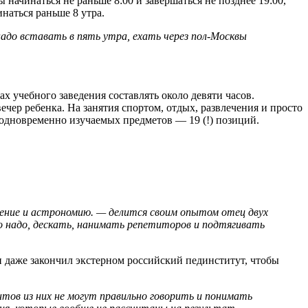
ачинаться не раньше 8:00 и завершаться не позднее 19:00,
наться раньше 8 утра.
адо вставать в пять утра, ехать через пол-Москвы
ах учебного заведения составлять около девяти часов.
ечер ребенка. На занятия спортом, отдых, развлечения и просто
е одновременно изучаемых предметов — 19 (!) позиций.
чение и астрономию. — делится своим опытом отец двух
о надо, дескать, нанимать репетиторов и подтягивать
он даже закончил экстерном российский пединститут, чтобы
нтов из них не могут правильно говорить и понимать