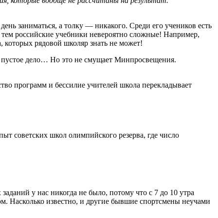
ия, которые вообще не рассчитаны на результат.
день заниматься, а толку — никакого. Среди его учеников есть
жду тем российские учебники невероятно сложные! Например,
 которых рядовой школяр знать не может!
 — пустое дело… Но это не смущает Минпросвещения.
ство программ и бессилие учителей школа перекладывает
ыт советских школ олимпийского резерва, где число
аданий у нас никогда не было, потому что с 7 до 10 утра
мом. Насколько известно, и другие бывшие спортсмены неучами