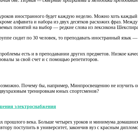
ричин две. Первая — скверные программы и методики преподаван
о уроков иностранного будет каждую неделю. Можно хоть каждый 
го, кроме алфавита и набора из двух десятков расхожих фраз. Ме
аемых понятий на выбор — редкие слова из лексикона Шекспира,
группе сидит по 30 человек, то преподавать иностранный язык
проблемы есть и в преподавании других предметов. Низкое каче
овалы за свой счет и с помощью репетиторов.
возможно. Почему бы, например, Минпросвещению не изучить оп
 двухразовым тренировкам юных спортсменов?
ушения электроснабжения
ах прошлого века. Больше четырех уроков и минимума домашних з
 автору поступить в университет, закончив вуз с красным дипло