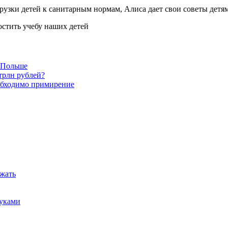
узки детей к санитарным нормам, Алиса дает свои советы детям
в Польше
трлн рублей?
обходимо примирение
ежать
руками