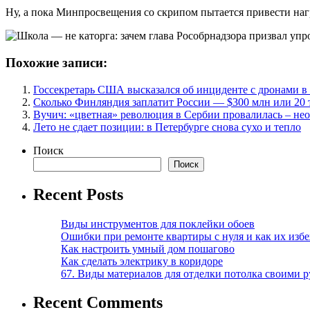
Ну, а пока Минпросвещения со скрипом пытается привести нагр
Похожие записи:
Госсекретарь США высказался об инциденте с дронами 
Сколько Финляндия заплатит России — $300 млн или 20 
Вучич: «цветная» революция в Сербии провалилась – не
Лето не сдает позиции: в Петербурге снова сухо и тепло
Поиск
Поиск
Recent Posts
Виды инструментов для поклейки обоев
Ошибки при ремонте квартиры с нуля и как их изб
Как настроить умный дом пошагово
Как сделать электрику в коридоре
67. Виды материалов для отделки потолка своими 
Recent Comments