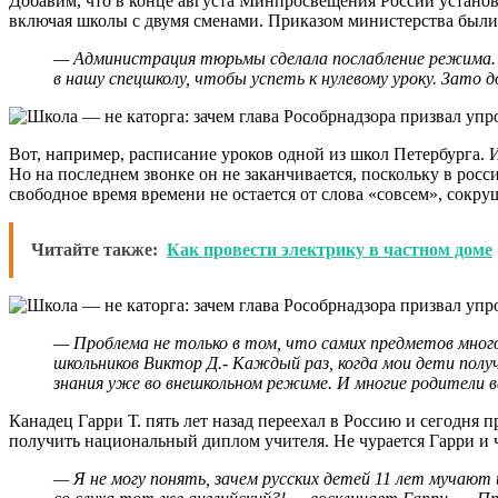
Добавим, что в конце августа Минпросвещения России установи
включая школы с двумя сменами. Приказом министерства были 
— Администрация тюрьмы сделала послабление режима. — 
в нашу спецшколу, чтобы успеть к нулевому уроку. Зато 
Вот, например, расписание уроков одной из школ Петербурга. И
Но на последнем звонке он не заканчивается, поскольку в росс
свободное время времени не остается от слова «совсем», сокр
Читайте также:
Как провести электрику в частном доме
— Проблема не только в том, что самих предметов мног
школьников Виктор Д.- Каждый раз, когда мои дети пол
знания уже во внешкольном режиме. И многие родители в
Канадец Гарри Т. пять лет назад переехал в Россию и сегодня 
получить национальный диплом учителя. Не чурается Гарри и ч
— Я не могу понять, зачем русских детей 11 лет мучают 