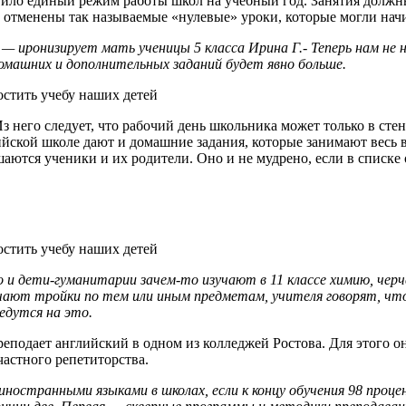
ло единый режим работы школ на учебный год. Занятия должны н
отменены так называемые «нулевые» уроки, которые могли начи
иронизирует мать ученицы 5 класса Ирина Г.- Теперь нам не н
домашних и дополнительных заданий будет явно больше.
з него следует, что рабочий день школьника может только в стен
ийской школе дают и домашние задания, которые занимают весь в
ушаются ученики и их родители. Оно и не мудрено, если в списк
о и дети-гуманитарии зачем-то изучают в 11 классе химию, чер
учают тройки по тем или иным предметам, учителя говорят, чт
едутся на это.
преподает английский в одном из колледжей Ростова. Для этого 
астного репетиторства.
иностранными языками в школах, если к концу обучения 98 проце