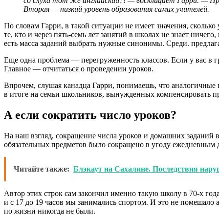
со слуха тот же английский?! — восклицает Гарри. — П
Вторая — низкий уровень образования самих учителей.
По словам Гарри, в такой ситуации не имеет значения, скольк
те, кто и через пять-семь лет занятий в школах не знает ниче
есть масса заданий выбрать нужные синонимы. Среди. предлаг
Еще одна проблема — перегруженность классов. Если у вас в 
Главное — отчитаться о проведении уроков.
Впрочем, слушая канадца Гарри, понимаешь, что аналогичные 
в итоге на семьи школьников, вынужденных компенсировать пр
А если сократить число уроков?
На наш взгляд, сокращение числа уроков и домашних заданий 
обязательных предметов было сокращено в угоду ежедневным
Читайте также:
Блэкаут на Сахалине. Последствия нар
Автор этих строк сам закончил именно такую школу в 70-х год
и с 17 до 19 часов мы занимались спортом. И это не помешало
по жизни никогда не были.