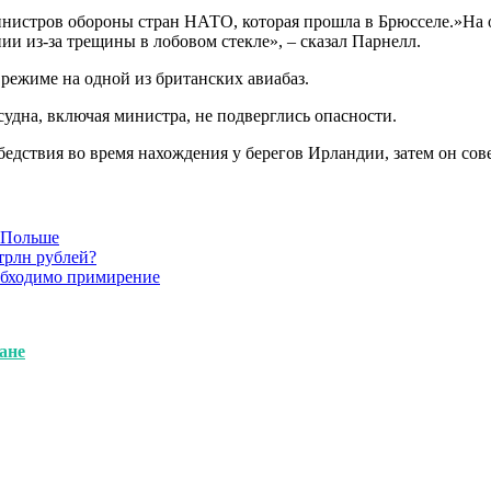
министров обороны стран НАТО, которая прошла в Брюсселе.»На
и из-за трещины в лобовом стекле», – сказал Парнелл.
 режиме на одной из британских авиабаз.
судна, включая министра, не подверглись опасности.
л бедствия во время нахождения у берегов Ирландии, затем он с
в Польше
трлн рублей?
обходимо примирение
ане