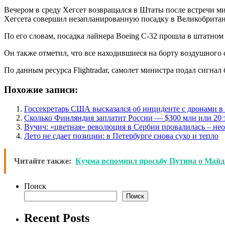
Вечером в среду Хегсет возвращался в Штаты после встречи 
Хегсета совершил незапланированную посадку в Великобритани
По его словам, посадка лайнера Boeing C-32 прошла в штатном
Он также отметил, что все находившиеся на борту воздушного 
По данным ресурса Flightradar, самолет министра подал сигна
Похожие записи:
Госсекретарь США высказался об инциденте с дронами 
Сколько Финляндия заплатит России — $300 млн или 20 
Вучич: «цветная» революция в Сербии провалилась – не
Лето не сдает позиции: в Петербурге снова сухо и тепло
Читайте также:
Кучма вспомнил просьбу Путина о Майд
Поиск
Поиск
Recent Posts