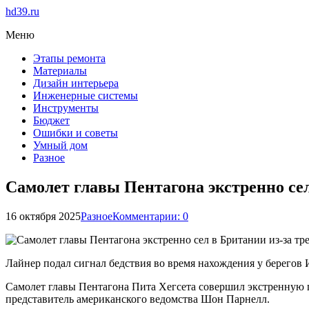
hd39.ru
Меню
Этапы ремонта
Материалы
Дизайн интерьера
Инженерные системы
Инструменты
Бюджет
Ошибки и советы
Умный дом
Разное
Самолет главы Пентагона экстренно се
16 октября 2025
Разное
Комментарии: 0
Лайнер подал сигнал бедствия во время нахождения у берегов 
Самолет главы Пентагона Пита Хегсета совершил экстренную п
представитель американского ведомства Шон Парнелл.