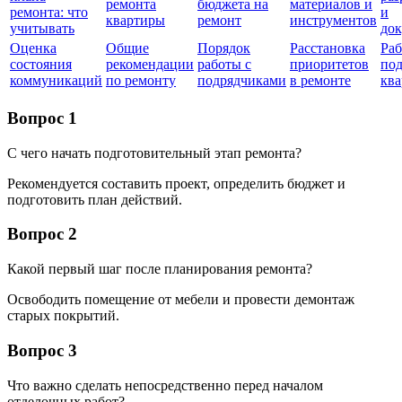
ремонта
бюджета на
материалов и
ремонта: что
и
квартиры
ремонт
инструментов
учитывать
до
Оценка
Общие
Порядок
Расстановка
Раб
состояния
рекомендации
работы с
приоритетов
под
коммуникаций
по ремонту
подрядчиками
в ремонте
кв
Вопрос 1
С чего начать подготовительный этап ремонта?
Рекомендуется составить проект, определить бюджет и
подготовить план действий.
Вопрос 2
Какой первый шаг после планирования ремонта?
Освободить помещение от мебели и провести демонтаж
старых покрытий.
Вопрос 3
Что важно сделать непосредственно перед началом
отделочных работ?