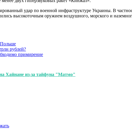
е менее двух гиперзвуковых ракет «Кинжал».
ированный удар по военной инфраструктуре Украины. В частнос
осились высокоточным оружием воздушного, морского и наземно
в Польше
трлн рублей?
обходимо примирение
на Хайнане из-за тайфуна "Матмо"
ежать