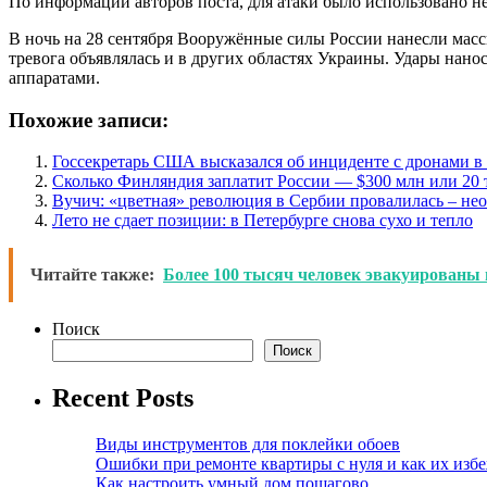
По информации авторов поста, для атаки было использовано н
В ночь на 28 сентября Вооружённые силы России нанесли масс
тревога объявлялась и в других областях Украины. Удары нан
аппаратами.
Похожие записи:
Госсекретарь США высказался об инциденте с дронами 
Сколько Финляндия заплатит России — $300 млн или 20 
Вучич: «цветная» революция в Сербии провалилась – не
Лето не сдает позиции: в Петербурге снова сухо и тепло
Читайте также:
Более 100 тысяч человек эвакуированы 
Поиск
Поиск
Recent Posts
Виды инструментов для поклейки обоев
Ошибки при ремонте квартиры с нуля и как их изб
Как настроить умный дом пошагово